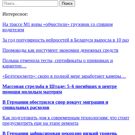
Интересное:
На трассе М1 воры «обчистили» грузовик со спящим
водителем
За год популярность нейросетей в Беларуси выросла в 10 раз
Промокоды как инстумент экономии денежных средств
Польша отменила тесты, сертификаты о прививках и
карантин…
«Белтехосмотр»: скоро в полной мере заработают камеры…
Массовая стрельба в Штаде: 5–6 погибших в центре
помощи молодым матерям
В Германии обострился спор вокруг миграции и
социальных расходов
Как подготовить дом к современным технологиям: что стоит
предусмотреть еще на этапе ремонта
В Германии зафиксирован рекордно низкий уровень