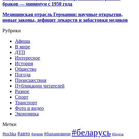
браков — минимум с 1950 года
Медицинская отрасль Германии: научные открытия,
новые законы, дефицит лекарств и забастовки медиков
Рубрики
Афиша
В мире
ДТП
Интересное
История
Общество
Погода
Происшествия
Публикации читателей
Разное
Спорт
Транспорт
Фото и видео
Экономика
Метки
#беларусь
#авто
#барановичи
#tochka
#армия
#берёза