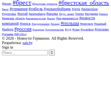
#брест
#брестская_область
#бизнес
#брестская_крепость
#гибель
#дальнобойщик
#германия
#дети
#животное
#вело
#кража
#китай
#здоровье
#литва
#медицина
#контрабанда
#курс_валют
#минск
#новости
#минская_область
#недвижимость
#мошенничество
#налог
#польша
компаний
#пинск
#приговор
#пьяный
#подорожание
#пожар
#россия
#работа
#суд
#сша
#телефон
#топливо
#сигарета
#строительство
#футбол
#украина
© 2026 - Новости Германии. All Rights Reserved.
Разработка:
sait.by
Sign in