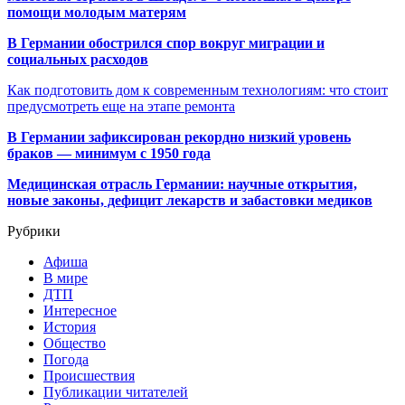
помощи молодым матерям
В Германии обострился спор вокруг миграции и
социальных расходов
Как подготовить дом к современным технологиям: что стоит
предусмотреть еще на этапе ремонта
В Германии зафиксирован рекордно низкий уровень
браков — минимум с 1950 года
Медицинская отрасль Германии: научные открытия,
новые законы, дефицит лекарств и забастовки медиков
Рубрики
Афиша
В мире
ДТП
Интересное
История
Общество
Погода
Происшествия
Публикации читателей