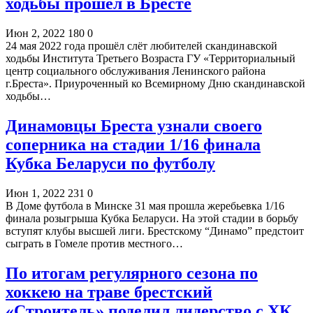
ходьбы прошел в Бресте
Июн 2, 2022
180
0
24 мая 2022 года прошёл слёт любителей скандинавской
ходьбы Института Третьего Возраста ГУ «Территориальный
центр социального обслуживания Ленинского района
г.Бреста». Приуроченный ко Всемирному Дню скандинавской
ходьбы…
Динамовцы Бреста узнали своего
соперника на стадии 1/16 финала
Кубка Беларуси по футболу
Июн 1, 2022
231
0
В Доме футбола в Минске 31 мая прошла жеребьевка 1/16
финала розыгрыша Кубка Беларуси. На этой стадии в борьбу
вступят клубы высшей лиги. Брестскому “Динамо” предстоит
сыграть в Гомеле против местного…
По итогам регулярного сезона по
хоккею на траве брестский
«Строитель» поделил лидерство с ХК