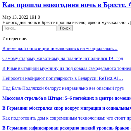
Как прошла новогодняя ночь в Бресте.
Мар 13, 2022
191
0
Новогодняя ночь в Бресте прошла весело, ярко и музыкально.
Интересное:
В немецкой оппозиции пожаловались на «социальный…
Самому старому животному на планете исполнился 191 год
В Риме вытащили мужчину из-под обвала самодельного тонне
Нейросети набирают популярность в Беларуси: ReText.AI…
Под Бяла-Подляской белорус неправильно вез опасный груз
Массовая стрельба в Штаде: 5–6 погибших в центре помо
В Германии обострился спор вокруг миграции и социальных
Как подготовить дом к современным технологиям: что стоит пр
В Германии зафиксирован рекордно низкий уровень браков