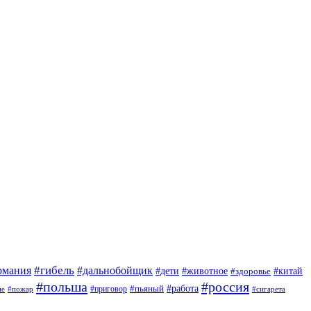
#гибель
#дальнобойщик
рмания
#дети
#животное
#китай
#здоровье
#польша
#россия
#работа
#приговор
#пьяный
ие
#пожар
#сигарета