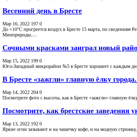
Весенний день в Бресте
Мар 16, 2022
197
0
До +10°С прогреется воздух в Бресте 15 марта, по сведениям
Минприроды.…
Сочными красками заиграл новый район
Мар 15, 2022
199
0
Юго-Западный микрорайон №5 в Бресте хорошеет с каждым д
В Бресте «зажгли» главную ёлку города
Мар 14, 2022
204
0
Посмотрите фото с высоты, как в Бресте «зажгли» главную ёлк
Посмотрите, как брестские заведения 
Мар 13, 2022
192
0
Яркие огни зазывают и на чашечку кофе, и на модную стрижку,