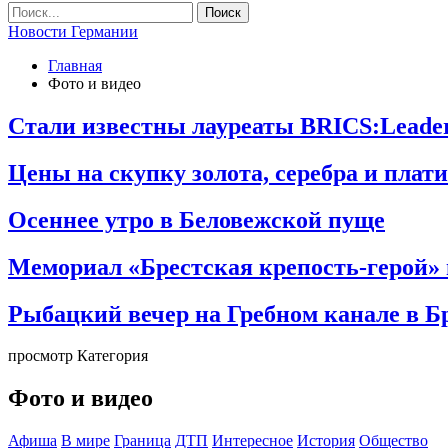
Новости Германии
Главная
Фото и видео
Стали известны лауреаты BRICS:Leaders
Цены на скупку золота, серебра и плат
Осеннее утро в Беловежской пуще
Мемориал «Брестская крепость-герой» 
Рыбацкий вечер на Гребном канале в Б
просмотр Категория
Фото и видео
Афиша
В мире
Граница
ДТП
Интересное
История
Общество