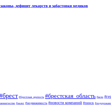
законы, дефицит лекарств и забастовки медиков
#брест
#брестская_область
#ге
#брестская_крепость
#вело
#новости компаний
#пинск
#недвижимость
шенничество
#налог
#подорожан