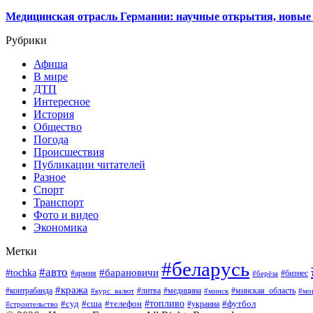
Медицинская отрасль Германии: научные открытия, новые 
Рубрики
Афиша
В мире
ДТП
Интересное
История
Общество
Погода
Происшествия
Публикации читателей
Разное
Спорт
Транспорт
Фото и видео
Экономика
Метки
#беларусь
#авто
#барановичи
#tochka
#армия
#бизнес
#берёза
#кража
#литва
#медицина
#минская_область
#контрабанда
#курс_валют
#минск
#мо
#суд
#сша
#телефон
#топливо
#футбол
#украина
#строительство