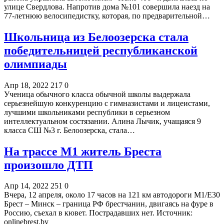
улице Свердлова. Напротив дома №101 совершила наезд на
77-летнюю велосипедистку, которая, по предварительной…
Школьница из Белоозерска стала
победительницей республиканской
олимпиады
Апр 18, 2022
217
0
Ученица обычного класса обычной школы выдержала
серьезнейшую конкуренцию с гимназистами и лицеистами,
лучшими школьниками республики в серьезном
интеллектуальном состязании. Алина Лычик, учащаяся 9
класса СШ №3 г. Белоозерска, стала…
На трассе М1 житель Бреста
произошло ДТП
Апр 14, 2022
251
0
Вчера, 12 апреля, около 17 часов на 121 км автодороги М1/Е30
Брест – Минск – граница РФ брестчанин, двигаясь на фуре в
Россию, съехал в кювет. Пострадавших нет.
Источник:
onlinebrest.by