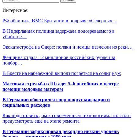
Интересное:
РФ обвинила ВМС Британии в подрыве «Северных…
В Нидерландах полиция задержала подозреваемого в
убийстве…
Экокатастрофа на Одере: поляки и немцы извлекли из реки…
Женщина отдала 12 миллионов российских рублей за
подбор…
В Бресте на набережной выполз погреться на солнце уж
Массовая стрельба в Штаде: 5–6 погибших в центре
помощи молодым матерям
В Германии обострился спор вокруг миграции и
социальных расходов
Как подготовить дом к современным технологиям: что стоит
предусмотреть еще на этапе ремонта
В Германии зафиксирован рекордно низкий уровень
браков — минимум с 1950 года