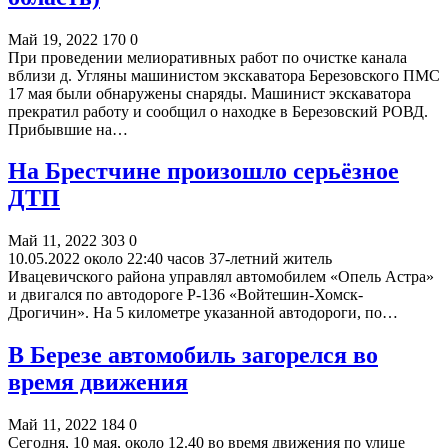
Май 19, 2022
170
0
При проведении мелиоративных работ по очистке канала
вблизи д. Угляны машинистом экскаватора Березовского ПМС
17 мая были обнаружены снаряды. Машинист экскаватора
прекратил работу и сообщил о находке в Березовский РОВД.
Прибывшие на…
На Брестчине произошло серьёзное
ДТП
Май 11, 2022
303
0
10.05.2022 около 22:40 часов 37-летний житель
Ивацевичского района управлял автомобилем «Опель Астра»
и двигался по автодороге Р-136 «Войтешин-Хомск-
Дрогичин». На 5 километре указанной автодороги, по…
В Березе автомобиль загорелся во
время движения
Май 11, 2022
184
0
Сегодня, 10 мая, около 12.40 во время движения по улице