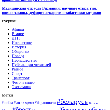
Медицинская отрасль Германии: научные открытия,
новые законы, дефицит лекарств и забастовки медиков
Рубрики
Афиша
В мире
ДТП
Интересное
История
Общество
Погода
Происшествия
Публикации читателей
Разное
Спорт
Транспорт
Фото и видео
Экономика
Метки
#беларусь
#авто
#барановичи
#tochka
#армия
#берёза
#брест
#брестская_область