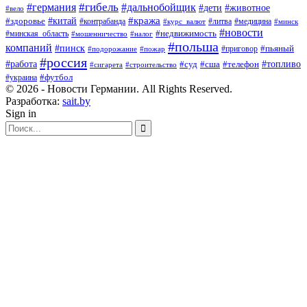
#гибель
#дальнобойщик
#германия
#дети
#животное
#вело
#кража
#китай
#здоровье
#литва
#медицина
#контрабанда
#курс_валют
#минск
#новости
#минская_область
#недвижимость
#мошенничество
#налог
#польша
компаний
#пинск
#приговор
#пьяный
#подорожание
#пожар
#россия
#работа
#суд
#сша
#телефон
#топливо
#сигарета
#строительство
#футбол
#украина
© 2026 - Новости Германии. All Rights Reserved.
Разработка:
sait.by
Sign in