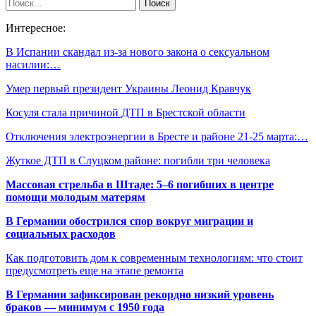
Интересное:
В Испании скандал из-за нового закона о сексуальном
насилии:…
Умер первый президент Украины Леонид Кравчук
Косуля стала причиной ДТП в Брестской области
Отключения электроэнергии в Бресте и районе 21-25 марта:…
Жуткое ДТП в Слуцком районе: погибли три человека
Массовая стрельба в Штаде: 5–6 погибших в центре
помощи молодым матерям
В Германии обострился спор вокруг миграции и
социальных расходов
Как подготовить дом к современным технологиям: что стоит
предусмотреть еще на этапе ремонта
В Германии зафиксирован рекордно низкий уровень
браков — минимум с 1950 года