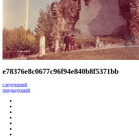
e78376e8c0677c96f94e840b8f5371bb
следующий
предыдущий