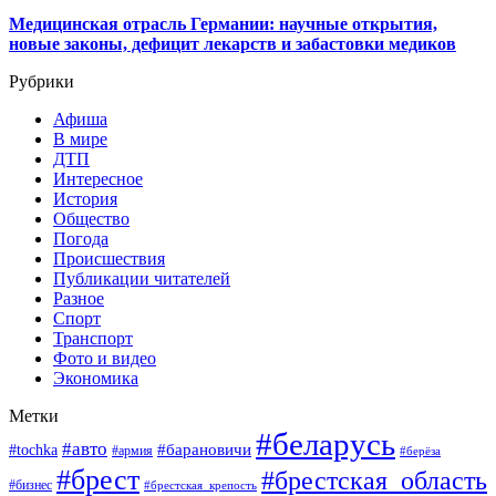
Медицинская отрасль Германии: научные открытия,
новые законы, дефицит лекарств и забастовки медиков
Рубрики
Афиша
В мире
ДТП
Интересное
История
Общество
Погода
Происшествия
Публикации читателей
Разное
Спорт
Транспорт
Фото и видео
Экономика
Метки
#беларусь
#авто
#барановичи
#tochka
#армия
#берёза
#брест
#брестская_область
#бизнес
#брестская_крепость