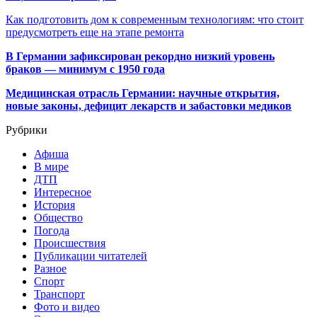
Как подготовить дом к современным технологиям: что стоит
предусмотреть еще на этапе ремонта
В Германии зафиксирован рекордно низкий уровень
браков — минимум с 1950 года
Медицинская отрасль Германии: научные открытия,
новые законы, дефицит лекарств и забастовки медиков
Рубрики
Афиша
В мире
ДТП
Интересное
История
Общество
Погода
Происшествия
Публикации читателей
Разное
Спорт
Транспорт
Фото и видео