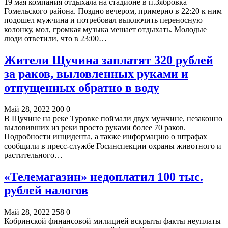
19 мая компания отдыхала на стадионе в п.Зябровка
Гомельского района. Поздно вечером, примерно в 22:20 к ним
подошел мужчина и потребовал выключить переносную
колонку, мол, громкая музыка мешает отдыхать. Молодые
люди ответили, что в 23:00…
Жители Щучина заплатят 320 рублей
за раков, выловленных руками и
отпущенных обратно в воду
Май 28, 2022
200
0
В Щучине на реке Туровке поймали двух мужчине, незаконно
выловивших из реки просто руками более 70 раков.
Подробности инцидента, а также информацию о штрафах
сообщили в пресс-службе Госинспекции охраны животного и
растительного…
«Телемагазин» недоплатил 100 тыс.
рублей налогов
Май 28, 2022
258
0
Кобринской финансовой милицией вскрыты факты неуплаты