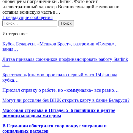
оповещены пограничники Литвы. Фото носит
иллюстративный характер Военнослужащий самовольно
оставил воинскую часть в…
Предыдущие сообщения
Интересное:
Кубок Беларуси. «Мешков Брест», разгромив «Гомель»,
занял…
Литва призвала союзников профинансировать работу Starlink
в…
Брестское «Динамо» проиграло первый матч 1/4 финала
кубка…
Прислал справку о работе, но «коммуналка» все равно…
Могут ли россияне без ВНЖ открыть карту в банке Беларуси?
Массовая стрельба в Штаде: 5–6 погибших в центре
помощи молодым матерям
В Германии обострился спор вокруг миграции и
социальных расходов