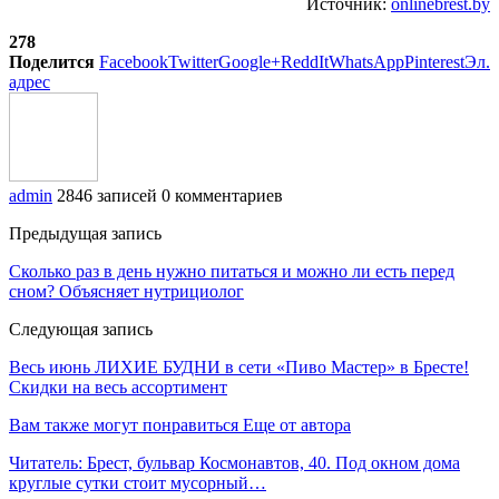
Источник:
onlinebrest.by
278
Поделится
Facebook
Twitter
Google+
ReddIt
WhatsApp
Pinterest
Эл.
адрес
admin
2846 записей
0 комментариев
Предыдущая запись
Сколько раз в день нужно питаться и можно ли есть перед
сном? Объясняет нутрициолог
Следующая запись
Весь июнь ЛИХИЕ БУДНИ в сети «Пиво Мастер» в Бресте!
Скидки на весь ассортимент
Вам также могут понравиться
Еще от автора
Читатель: Брест, бульвар Космонавтов, 40. Под окном дома
круглые сутки стоит мусорный…