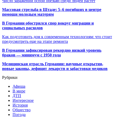
Число заражений оспой обезьян среди людей растет
Массовая стрельба в Штаде: 5–6 погибших в центре
помощи молодым матерям
В Германии обострился спор вокруг миграции и
социальных расходов
Как подготовить дом к современным технологиям: что стоит
предусмотреть еще на этапе ремонта
В Германии зафиксирован рекордно низкий уровень
браков — минимум с 1950 года
Медицинская отрасль Германии: научные открытия,
новые законы, дефицит лекарств и забастовки медиков
Рубрики
Афиша
В мире
ДТП
Интересное
История
Общество
Погода