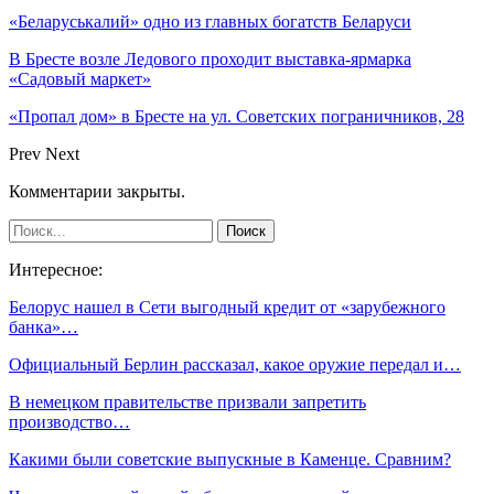
«Беларуськалий» одно из главных богатств Беларуси
В Бресте возле Ледового проходит выставка-ярмарка
«Садовый маркет»
«Пропал дом» в Бресте на ул. Советских пограничников, 28
Prev
Next
Комментарии закрыты.
Интересное:
Белорус нашел в Сети выгодный кредит от «зарубежного
банка»…
Официальный Берлин рассказал, какое оружие передал и…
В немецком правительстве призвали запретить
производство…
Какими были советские выпускные в Каменце. Сравним?