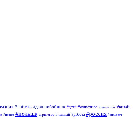
#гибель
#дальнобойщик
рмания
#дети
#животное
#китай
#здоровье
#польша
#россия
#работа
#приговор
#пьяный
ие
#пожар
#сигарета