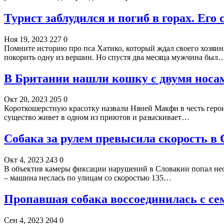
Турист заблудился и погиб в горах. Его
Ноя 19, 2023
227
0
Помните историю про пса Хатико, который ждал своего хозяин
покорить одну из вершин. Но спустя два месяца мужчина был
В Британии нашли кошку с двумя носа
Окт 20, 2023
205
0
Короткошерстную красотку назвали Няней Макфи в честь герои
существо живет в одном из приютов и разыскивает…
Собака за рулем превысила скорость в
Окт 4, 2023
243
0
В объектив камеры фиксации нарушений в Словакии попал необ
– машина неслась по улицам со скоростью 135…
Пропавшая собака воссоединилась с сем
Сен 4, 2023
204
0