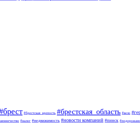
#брест
#брестская_область
#ге
#брестская_крепость
#вело
#новости компаний
#пинск
#недвижимость
шенничество
#налог
#подорожан