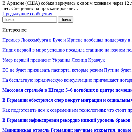
В Аризоне (США) собака вернулась к своим хозяевам через 12
пес. Специалисты просканировали…
Предыдущие сообщения
Интересное:
Премьер Люксембурга в Буче и Ирпене пообещал поддержку 
Индия первой в мире успешно посадила станцию на южном п
Умер первый президент Украины Леонид Кравчук
ЕС не будет признавать паспорта, которые режим Путина буде
На бесплатную юридическую консультацию приглашают нота
Массовая стрельба в Штаде: 5–6 погибших в центре помо
В Германии обострился спор вокруг миграции и социальных
Как подготовить дом к современным технологиям: что стоит пр
В Германии зафиксирован рекордно низкий уровень браков
Медицинская отрасль Германии: научные открытия, новые 