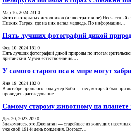
Белоруска погибла в горах Словакии по
Мар 16, 2024
231
0
Фото из открытых источников (иллюстративное) Несчастный слу
Низких Татрах, где на них напал медведь. По информации…
Пять лучших фотографий дикой природ
Фев 10, 2024
181
0
Пять лучших фотографий дикой природы по итогам зрительского
Британский Музей естествознания.…
У самого старого пса в мире могут забр
Янв 19, 2024
182
0
В октябре прошлого года умер Боби — пес, который был признан
проводить расследование.…
Самому старому животному на планете 
Дек 20, 2023
209
0
Знакомьтесь, это Джонатан — старейшее из живущих наземных ж
уже свой 191-й день рождения. Возраст…