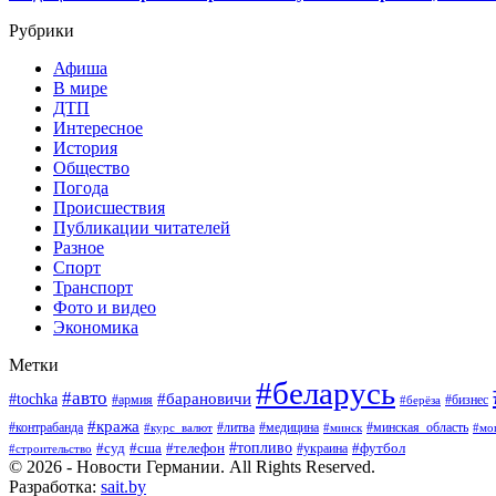
Рубрики
Афиша
В мире
ДТП
Интересное
История
Общество
Погода
Происшествия
Публикации читателей
Разное
Спорт
Транспорт
Фото и видео
Экономика
Метки
#беларусь
#авто
#барановичи
#tochka
#армия
#бизнес
#берёза
#кража
#литва
#медицина
#минская_область
#контрабанда
#курс_валют
#минск
#мо
#суд
#сша
#телефон
#топливо
#футбол
#украина
#строительство
© 2026 - Новости Германии. All Rights Reserved.
Разработка:
sait.by