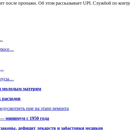
 лет после пропажи. Об этом рассказывает UPI. Службой по ко
в…
олюсе…
т…
риусы…
щи молодым матерям
 расходов
едусмотреть еще на этапе ремонта
 — минимум с 1950 года
законы, дефицит лекарств и забастовки медиков