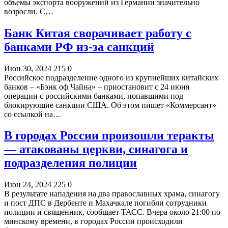
объемы экспорта вооружений из Германии значительно
возросли. С…
Банк Китая сворачивает работу с
банками РФ из-за санкций
Июн 30, 2024
215
0
Российское подразделение одного из крупнейших китайских
банков – «Бэнк оф Чайна» – приостановит с 24 июня
операции с российскими банками, попавшими под
блокирующие санкции США. Об этом пишет «Коммерсант»
со ссылкой на…
В городах России произошли теракты
— атакованы церкви, синагога и
подразделения полиции
Июн 24, 2024
225
0
В результате нападения на два православных храма, синагогу
и пост ДПС в Дербенте и Махачкале погибли сотрудники
полиции и священник, сообщает ТАСС. Вчера около 21:00 по
минскому времени, в городах России происходили