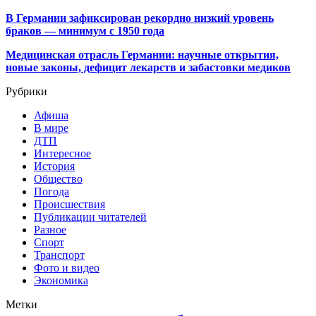
В Германии зафиксирован рекордно низкий уровень
браков — минимум с 1950 года
Медицинская отрасль Германии: научные открытия,
новые законы, дефицит лекарств и забастовки медиков
Рубрики
Афиша
В мире
ДТП
Интересное
История
Общество
Погода
Происшествия
Публикации читателей
Разное
Спорт
Транспорт
Фото и видео
Экономика
Метки