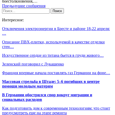
боестолкновения,…
Предыдущие сообщения
Интересное:
Отключения электроэнергии в Бресте и районе 18-22 апреля:
…
Описание ПВХ-плитки, используемой в качестве отделки
стен…
Искусственное сердце из титана бьется в груди живого…
Зеленский поговорил с Лукашенко
Франция впервые начала поставлять газ Германии на фоне…
Массовая стрельба в Штаде: 5–6 погибших в центре
помощи молодым матерям
В Германии обострился спор вокруг миграции и
социальных расходов
Как подготовить дом к современным технологиям: что стоит
предусмотреть еще на этапе ремонта