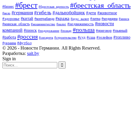
#брест
#брестская_область
#бизнес
#брестская_крепость
#гибель
#дальнобойщик
#германия
#дети
#животное
#вело
#кража
#китай
#здоровье
#литва
#медицина
#контрабанда
#курс_валют
#минск
#новости
#минская_область
#недвижимость
#мошенничество
#налог
#польша
компаний
#пинск
#приговор
#пьяный
#подорожание
#пожар
#россия
#работа
#суд
#сша
#телефон
#топливо
#сигарета
#строительство
#футбол
#украина
© 2026 - Новости Германии. All Rights Reserved.
Разработка:
sait.by
Sign in