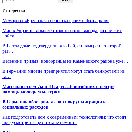
Интересное:
Мемориал «Брестская крепость-герой» в фотоархиве
Мир в Украине возможен только после вывода российских
войск…
В Белом доме подтвердили, что Байден намерен во второй
раз…
Весенний призыв: новобранцы из Каменецкого района уже…
В Германии многие предприятия могут стать банкротами из-
за…
Массовая стрельба в Штаде: 5–6 погибших в центре
помощи молодым матерям
В Германии обострился спор вокруг миграции и
социальных расходов
Как подготовить дом к современным технологиям: что стоит
предусмотреть еще на этапе ремонта