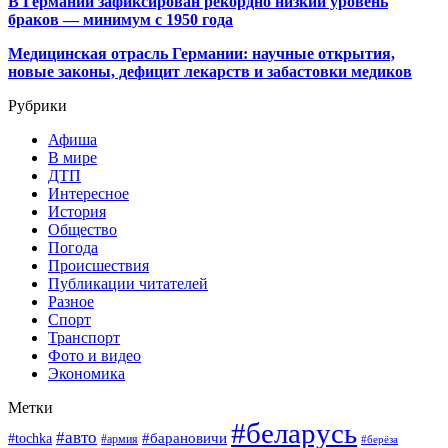
В Германии зафиксирован рекордно низкий уровень
браков — минимум с 1950 года
Медицинская отрасль Германии: научные открытия,
новые законы, дефицит лекарств и забастовки медиков
Рубрики
Афиша
В мире
ДТП
Интересное
История
Общество
Погода
Происшествия
Публикации читателей
Разное
Спорт
Транспорт
Фото и видео
Экономика
Метки
#беларусь
#авто
#барановичи
#tochka
#армия
#берёза