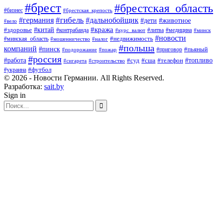
#брест
#брестская_область
#бизнес
#брестская_крепость
#гибель
#дальнобойщик
#германия
#дети
#животное
#вело
#кража
#китай
#здоровье
#литва
#медицина
#контрабанда
#курс_валют
#минск
#новости
#минская_область
#недвижимость
#мошенничество
#налог
#польша
компаний
#пинск
#приговор
#пьяный
#подорожание
#пожар
#россия
#работа
#суд
#сша
#телефон
#топливо
#сигарета
#строительство
#футбол
#украина
© 2026 - Новости Германии. All Rights Reserved.
Разработка:
sait.by
Sign in