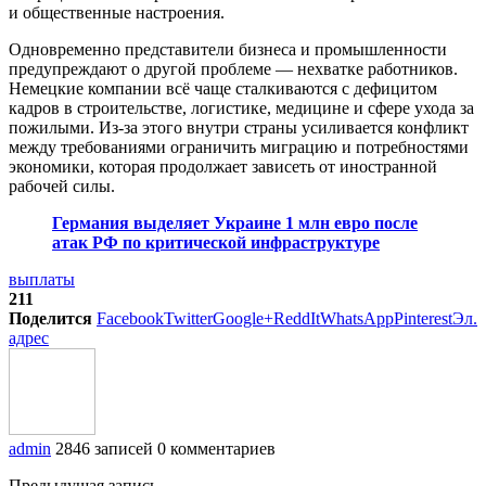
и общественные настроения.
Одновременно представители бизнеса и промышленности
предупреждают о другой проблеме — нехватке работников.
Немецкие компании всё чаще сталкиваются с дефицитом
кадров в строительстве, логистике, медицине и сфере ухода за
пожилыми. Из-за этого внутри страны усиливается конфликт
между требованиями ограничить миграцию и потребностями
экономики, которая продолжает зависеть от иностранной
рабочей силы.
Германия выделяет Украине 1 млн евро после
атак РФ по критической инфраструктуре
выплаты
211
Поделится
Facebook
Twitter
Google+
ReddIt
WhatsApp
Pinterest
Эл.
адрес
admin
2846 записей
0 комментариев
Предыдущая запись