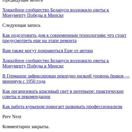
Хоккейное сообщество Беларуси возложило цветы к
Монументу Победы в Минске
Следующая запись
Как подготовить дом к современным технологиям: что стоит
предусмотреть еще на этапе ремонта
Вам также могут понравиться
Еще от автора
Хоккейное сообщество Беларуси возложило цветы к
Монументу Победы в Минске
В Германии зафиксирован рекордно низкий уровень браков —
минимум с 1950 года
Как организовать красивый свет в интерьере: практические
советы и рекомендации
Как работа курьером помогает развивать профессионализм
Prev
Next
Комментарии закрыты.