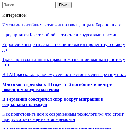
Интересное:
Именами погибших летчиков назовут улицы в Барановичах
Предприятия Брестской области стали лауреатами премии…
Европейский центральный банк повысил процентную ставку
до…
Трасс призвали лишить права пожизненной выплаты, потому
что…
В ГАИ рассказали, почему сейчас не стоит менять резину на…
Массовая стрельба в Штаде: 5–6 погибших в центре
помощи молодым матерям
В Германии обострился спор вокруг миграции и
социальных расходов
Как подготовить дом к современным технологиям: что стоит
предусмотреть еще на этапе ремонта