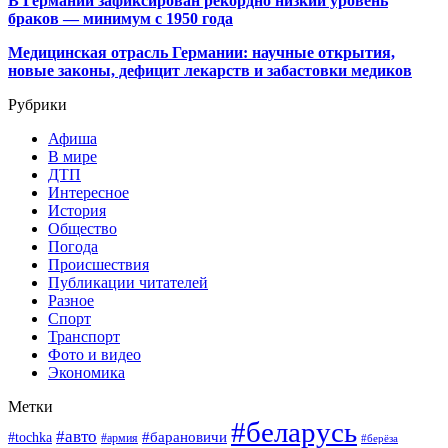
В Германии зафиксирован рекордно низкий уровень
браков — минимум с 1950 года
Медицинская отрасль Германии: научные открытия,
новые законы, дефицит лекарств и забастовки медиков
Рубрики
Афиша
В мире
ДТП
Интересное
История
Общество
Погода
Происшествия
Публикации читателей
Разное
Спорт
Транспорт
Фото и видео
Экономика
Метки
#беларусь
#авто
#барановичи
#tochka
#армия
#берёза