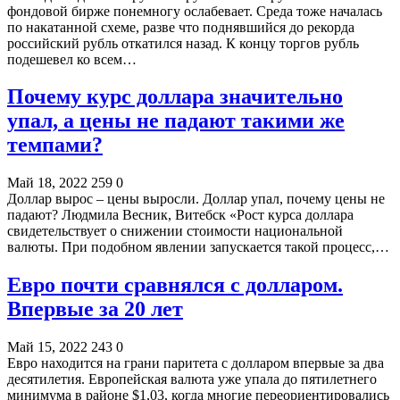
фондовой бирже понемногу ослабевает. Среда тоже началась
по накатанной схеме, разве что поднявшийся до рекорда
российский рубль откатился назад. К концу торгов рубль
подешевел ко всем…
Почему курс доллара значительно
упал, а цены не падают такими же
темпами?
Май 18, 2022
259
0
Доллар вырос – цены выросли. Доллар упал, почему цены не
падают? Людмила Весник, Витебск «Рост курса доллара
свидетельствует о снижении стоимости национальной
валюты. При подобном явлении запускается такой процесс,…
Евро почти сравнялся с долларом.
Впервые за 20 лет
Май 15, 2022
243
0
Евро находится на грани паритета с долларом впервые за два
десятилетия. Европейская валюта уже упала до пятилетнего
минимума в районе $1,03, когда многие переориентировались