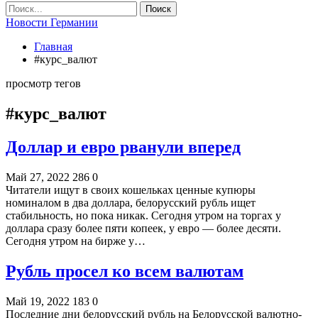
Новости Германии
Главная
#курс_валют
просмотр тегов
#курс_валют
Доллар и евро рванули вперед
Май 27, 2022
286
0
Читатели ищут в своих кошельках ценные купюры
номиналом в два доллара, белорусский рубль ищет
стабильность, но пока никак. Сегодня утром на торгах у
доллара сразу более пяти копеек, у евро — более десяти.
Сегодня утром на бирже у…
Рубль просел ко всем валютам
Май 19, 2022
183
0
Последние дни белорусский рубль на Белорусской валютно-