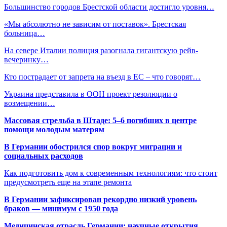
Большинство городов Брестской области достигло уровня…
«Мы абсолютно не зависим от поставок». Брестская
больница…
На севере Италии полиция разогнала гигантскую рейв-
вечеринку…
Кто пострадает от запрета на въезд в ЕС – что говорят…
Украина представила в ООН проект резолюции о
возмещении…
Массовая стрельба в Штаде: 5–6 погибших в центре
помощи молодым матерям
В Германии обострился спор вокруг миграции и
социальных расходов
Как подготовить дом к современным технологиям: что стоит
предусмотреть еще на этапе ремонта
В Германии зафиксирован рекордно низкий уровень
браков — минимум с 1950 года
Медицинская отрасль Германии: научные открытия,