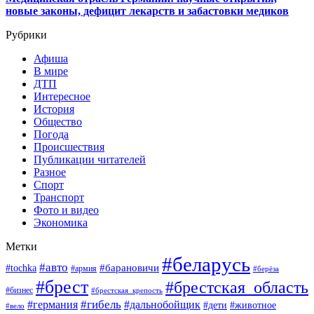
новые законы, дефицит лекарств и забастовки медиков
Рубрики
Афиша
В мире
ДТП
Интересное
История
Общество
Погода
Происшествия
Публикации читателей
Разное
Спорт
Транспорт
Фото и видео
Экономика
Метки
#беларусь
#авто
#барановичи
#tochka
#армия
#берёза
#брест
#брестская_область
#бизнес
#брестская_крепость
#гибель
#дальнобойщик
#германия
#дети
#животное
#вело