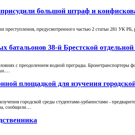
и присудили большой штраф и конфисков
 преступления, предусмотренного частью 2 статьи 281 УК РБ, 
ых батальонов 38-й Брестской отдельно
ловиях с преодолением водной преграды. Бронетранспортеры фо
вки.…
онной площадкой для изучения городск
зучения городской среды студентами-урбанистами - предварител
ина, сообщили…
одственника