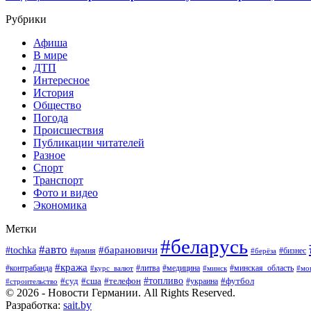
Рубрики
Афиша
В мире
ДТП
Интересное
История
Общество
Погода
Происшествия
Публикации читателей
Разное
Спорт
Транспорт
Фото и видео
Экономика
Метки
#беларусь
#авто
#барановичи
#tochka
#армия
#бизнес
#берёза
#кража
#литва
#медицина
#минская_область
#контрабанда
#курс_валют
#минск
#мо
#суд
#сша
#телефон
#топливо
#футбол
#украина
#строительство
© 2026 - Новости Германии. All Rights Reserved.
Разработка:
sait.by