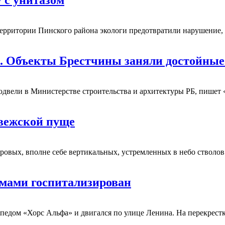
 с унитазом
ерритории Пинского района экологи предотвратили нарушение, з
. Объекты Брестчины заняли достойные
подвели в Министерстве строительства и архитектуры РБ, пишет
вежской пуще
оровых, вполне себе вертикальных, устремленных в небо стволо
вмами госпитализирован
опедом «Хорс Альфа» и двигался по улице Ленина. На перекрес