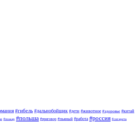
#гибель
#дальнобойщик
рмания
#дети
#животное
#китай
#здоровье
#польша
#россия
#работа
#приговор
#пьяный
ие
#пожар
#сигарета