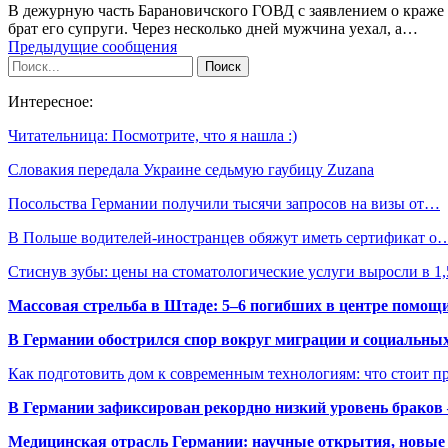
В дежурную часть Барановичского ГОВД с заявлением о краже и
брат его супруги. Через несколько дней мужчина уехал, а…
Предыдущие сообщения
Интересное:
Читательница: Посмотрите, что я нашла :)
Словакия передала Украине седьмую гаубицу Zuzana
Посольства Германии получили тысячи запросов на визы от…
В Польше водителей-иностранцев обяжут иметь сертификат о
Стиснув зубы: цены на стоматологические услуги выросли в 1
Массовая стрельба в Штаде: 5–6 погибших в центре помо
В Германии обострился спор вокруг миграции и социальных
Как подготовить дом к современным технологиям: что стоит пр
В Германии зафиксирован рекордно низкий уровень браков
Медицинская отрасль Германии: научные открытия, новые 