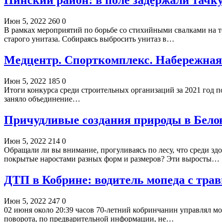
Пинский район: в поле задержали тачку
Июн 5, 2022
260
0
В рамках мероприятий по борьбе со стихийными свалками на т
старого унитаза. Собираясь выбросить унитаз в…
Медцентр. Спорткомплекс. Набережная
Июн 5, 2022
185
0
Итоги конкурса среди строительных организаций за 2021 год 
заняло объединение…
Причудливые создания природы в Бело
Июн 5, 2022
214
0
Обращали ли вы внимание, прогуливаясь по лесу, что среди зд
покрытые наростами разных форм и размеров? Эти выросты…
ДТП в Кобрине: водитель мопеда с тра
Июн 5, 2022
247
0
02 июня около 20:39 часов 70-летний кобринчанин управлял м
поворота, по предварительной информации, не…