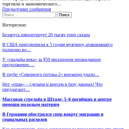
торговли и экономического…
Предыдущие сообщения
Интересное:
Беларусь импортирует 20 тысяч тонн сахара
В США приговорили к 5 годам мужчину, атаковавшего
полицию во…
У «свадьбы века» за $59 миллионов неожиданное
продолжение.…
В трубе «Северного потока-2» внезапно упало…
Нет «прав» – сделаем и внесем в базу данных! Что
предлагают…
Массовая стрельба в Штаде: 5–6 погибших в центре
помощи молодым матерям
В Германии обострился спор вокруг миграции и
социальных расходов