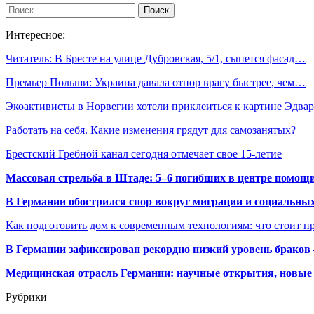
Интересное:
Читатель: В Бресте на улице Дубровская, 5/1, сыпется фасад…
Премьер Польши: Украина давала отпор врагу быстрее, чем…
Экоактивисты в Норвегии хотели приклеиться к картине Эдв
Работать на себя. Какие изменения грядут для самозанятых?
Брестский Гребной канал сегодня отмечает свое 15-летие
Массовая стрельба в Штаде: 5–6 погибших в центре помо
В Германии обострился спор вокруг миграции и социальных
Как подготовить дом к современным технологиям: что стоит пр
В Германии зафиксирован рекордно низкий уровень браков
Медицинская отрасль Германии: научные открытия, новые 
Рубрики