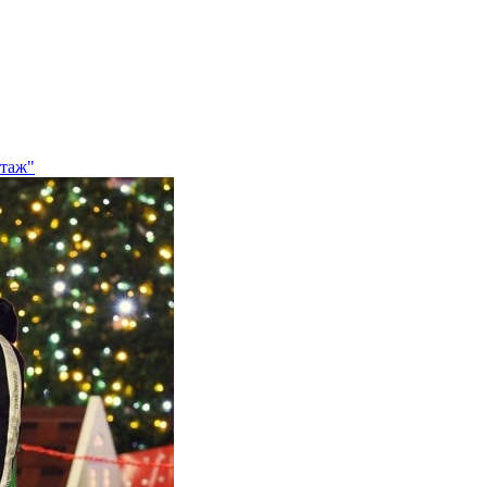
ртаж"