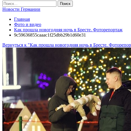
Новости Германии
Главная
Фото и видео
Как прошла новогодняя ночь в Бресте. Фоторепортаж
9c59636855caaac1f25dbb29b1d60e31
Вернуться к "Как прошла новогодняя ночь в Бресте. Фоторепо