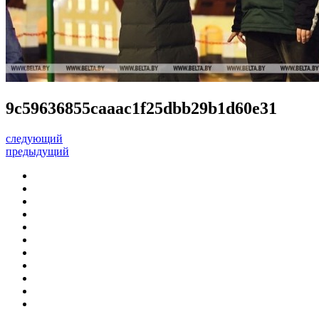
9c59636855caaac1f25dbb29b1d60e31
следующий
предыдущий