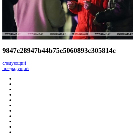
9847c28947b44b75e5060893c305814c
следующий
предыдущий