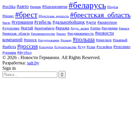
#беларусь
#авто
#барановичи
#tochka
#армия
#берёза
#брест
#брестская_область
#бизнес
#брестская_крепость
#гибель
#дальнобойщик
#германия
#дети
#животное
#вело
#кража
#китай
#здоровье
#литва
#медицина
#контрабанда
#курс_валют
#минск
#новости
#минская_область
#недвижимость
#мошенничество
#налог
#польша
компаний
#пинск
#приговор
#пьяный
#подорожание
#пожар
#россия
#работа
#суд
#сша
#телефон
#топливо
#сигарета
#строительство
#футбол
#украина
© 2026 - Новости Германии. All Rights Reserved.
Разработка:
sait.by
Sign in