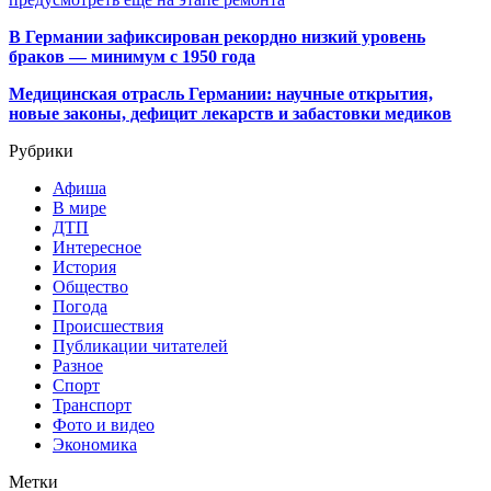
В Германии зафиксирован рекордно низкий уровень
браков — минимум с 1950 года
Медицинская отрасль Германии: научные открытия,
новые законы, дефицит лекарств и забастовки медиков
Рубрики
Афиша
В мире
ДТП
Интересное
История
Общество
Погода
Происшествия
Публикации читателей
Разное
Спорт
Транспорт
Фото и видео
Экономика
Метки