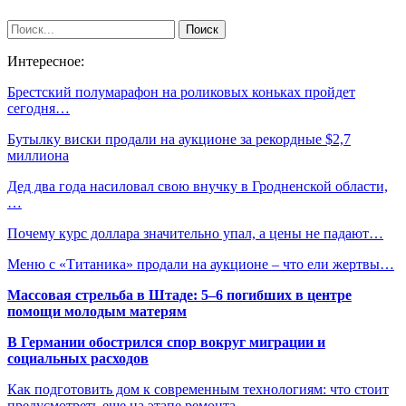
Интересное:
Брестский полумарафон на роликовых коньках пройдет
сегодня…
Бутылку виски продали на аукционе за рекордные $2,7
миллиона
Дед два года насиловал свою внучку в Гродненской области,
…
Почему курс доллара значительно упал, а цены не падают…
Меню с «Титаника» продали на аукционе – что ели жертвы…
Массовая стрельба в Штаде: 5–6 погибших в центре
помощи молодым матерям
В Германии обострился спор вокруг миграции и
социальных расходов
Как подготовить дом к современным технологиям: что стоит
предусмотреть еще на этапе ремонта