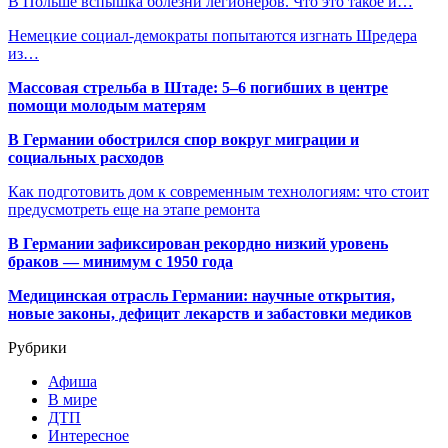
В Польше вспышка болезни легионеров. Что это такое и…
Немецкие социал-демократы попытаются изгнать Шредера
из…
Массовая стрельба в Штаде: 5–6 погибших в центре
помощи молодым матерям
В Германии обострился спор вокруг миграции и
социальных расходов
Как подготовить дом к современным технологиям: что стоит
предусмотреть еще на этапе ремонта
В Германии зафиксирован рекордно низкий уровень
браков — минимум с 1950 года
Медицинская отрасль Германии: научные открытия,
новые законы, дефицит лекарств и забастовки медиков
Рубрики
Афиша
В мире
ДТП
Интересное