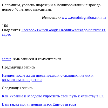
Напомним, уровень инфляции в Великобритании вырос до
нового 40-летнего максимума.
Источник:
www.eurointegration.com.ua
164
Поделится
Facebook
Twitter
Google+
ReddIt
WhatsApp
Pinterest
Эл.
адрес
admin
2846 записей
0 комментариев
Предыдущая запись
Немцев после жары предупредили о сильных ливнях и
возможном наводнении
Следующая запись
Как Украине и Молдове упростить свой путь к членству в ЕС
Вам также могут понравиться
Еще от автора