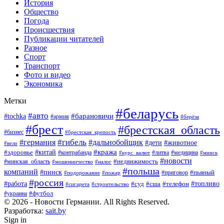
История
Общество
Погода
Происшествия
Публикации читателей
Разное
Спорт
Транспорт
Фото и видео
Экономика
Метки
#беларусь
#авто
#барановичи
#tochka
#армия
#берёза
#брест
#брестская_область
#бизнес
#брестская_крепость
#гибель
#дальнобойщик
#германия
#дети
#животное
#вело
#кража
#китай
#здоровье
#литва
#медицина
#контрабанда
#курс_валют
#минск
#новости
#минская_область
#недвижимость
#мошенничество
#налог
#польша
компаний
#пинск
#приговор
#пьяный
#подорожание
#пожар
#россия
#работа
#суд
#сша
#телефон
#топливо
#сигарета
#строительство
#футбол
#украина
© 2026 - Новости Германии. All Rights Reserved.
Разработка:
sait.by
Sign in