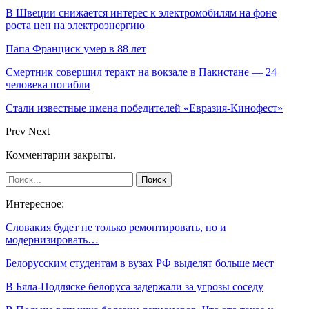
В Швеции снижается интерес к электромобилям на фоне
роста цен на электроэнергию
Папа Франциск умер в 88 лет
Смертник совершил теракт на вокзале в Пакистане — 24
человека погибли
Стали известные имена победителей «Евразия-Кинофест»
Prev
Next
Комментарии закрыты.
Интересное:
Словакия будет не только ремонтировать, но и
модернизировать…
Белорусским студентам в вузах РФ выделят больше мест
В Бяла-Подляске белоруса задержали за угрозы соседу