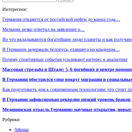
Интересное:
Германия откажется от российской нефти до конца года…
Мельник резко ответил на заявление о…
Во что вкладываются богатейшие люди планеты и как получа
В Германии задержали белоруса, ехавшего на краденом…
Почему спортивные события усиливают интерес к аналитике
Массовая стрельба в Штаде: 5–6 погибших в центре помо
В Германии обострился спор вокруг миграции и социальных
Как подготовить дом к современным технологиям: что стоит пр
В Германии зафиксирован рекордно низкий уровень браков
Медицинская отрасль Германии: научные открытия, новые 
Рубрики
Афиша