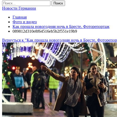
Новости Германии
Главная
Фото и видео
Как прошла новогодняя ночь в Бресте. Фоторепортаж
089812d310e8f64516eb5b2f551e19b9
Вернуться к "Как прошла новогодняя ночь в Бресте. Фоторепо