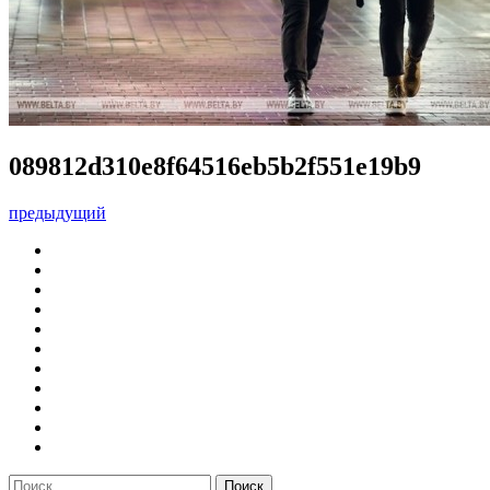
089812d310e8f64516eb5b2f551e19b9
предыдущий