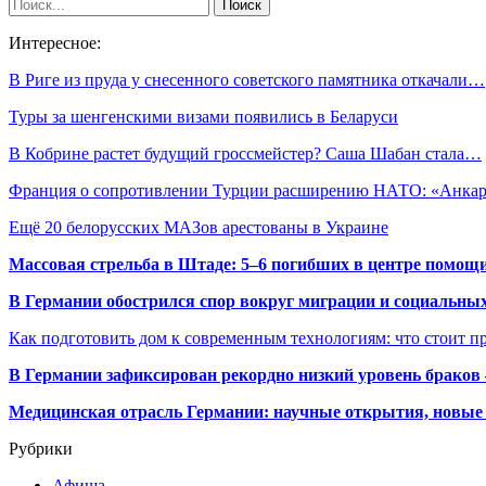
Интересное:
В Риге из пруда у снесенного советского памятника откачали…
Туры за шенгенскими визами появились в Беларуси
В Кобрине растет будущий гроссмейстер? Саша Шабан стала…
Франция о сопротивлении Турции расширению НАТО: «Анка
Ещё 20 белорусских МАЗов арестованы в Украине
Массовая стрельба в Штаде: 5–6 погибших в центре помо
В Германии обострился спор вокруг миграции и социальных
Как подготовить дом к современным технологиям: что стоит пр
В Германии зафиксирован рекордно низкий уровень браков
Медицинская отрасль Германии: научные открытия, новые 
Рубрики
Афиша