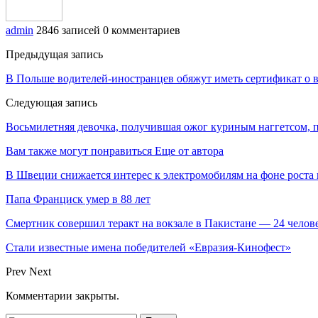
admin
2846 записей
0 комментариев
Предыдущая запись
В Польше водителей-иностранцев обяжут иметь сертификат о 
Следующая запись
Восьмилетняя девочка, получившая ожог куриным наггетсом, п
Вам также могут понравиться
Еще от автора
В Швеции снижается интерес к электромобилям на фоне роста 
Папа Франциск умер в 88 лет
Смертник совершил теракт на вокзале в Пакистане — 24 челов
Стали известные имена победителей «Евразия-Кинофест»
Prev
Next
Комментарии закрыты.