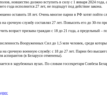
олов, новшество должно вступить в силу с 1 января 2024 года,
его года исполнится 27 лет, не подпадут под действие закона.
решено оставить 18 лет. Очень многие парни в РФ хотят пойти с
 на срочную службу составлял 27 лет. Повысить его до 30-ти 
ь возраст призыва граждан с 18 до 21 года, а предельный – пов
исленность Вооруженных Сил до 1,5 млн человек, среди которых
 на срочную военную службу: с 18 до 27 лет. Парни без высшего
ля аспирантов (в Беларуси отменены).
учается в зарубежных вузах. По словам госсекретаря Совбеза Бел
адрес