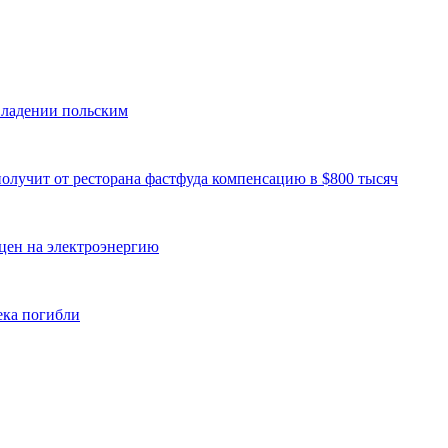
владении польским
олучит от ресторана фастфуда компенсацию в $800 тысяч
цен на электроэнергию
ека погибли