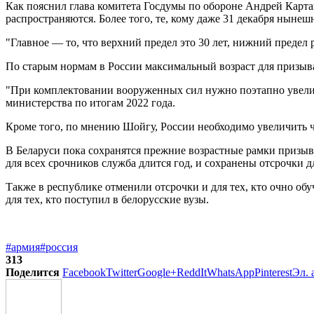
Как пояснил глава комитета Госдумы по обороне Андрей Картап
распространяются. Более того, те, кому даже 31 декабря нынешн
"Главное — то, что верхний предел это 30 лет, нижний предел 
По старым нормам в России максимальный возраст для призыва
"При комплектовании вооруженных сил нужно поэтапно увеличит
министерства по итогам 2022 года.
Кроме того, по мнению Шойгу, России необходимо увеличить ч
В Беларуси пока сохранятся прежние возрастные рамки призыва
для всех срочников служба длится год, и сохранены отсрочки д
Также в республике отменили отсрочки и для тех, кто очно об
для тех, кто поступил в белорусские вузы.
#армия
#россия
313
Поделится
Facebook
Twitter
Google+
ReddIt
WhatsApp
Pinterest
Эл. 