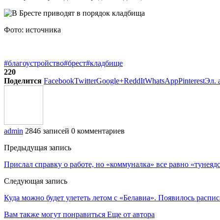
Фото: источника
#благоустройство
#брест
#кладбище
220
Поделится
Facebook
Twitter
Google+
ReddIt
WhatsApp
Pinterest
Эл. 
admin
2846 записей
0 комментариев
Предыдущая запись
Прислал справку о работе, но «коммуналка» все равно «тунеяд
Следующая запись
Куда можно будет улететь летом с «Белавиа». Появилось распи
Вам также могут понравиться
Еще от автора