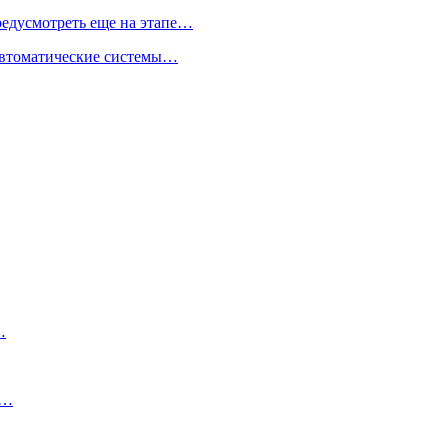
редусмотреть еще на этапе…
 автоматические системы…
…
а…