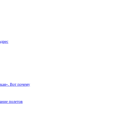
адрес
ская». Вот почему
сание полетов