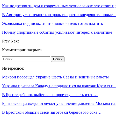
Как подготовить дом к современным технологиям: что стоит п
В Австрии ужесточают контроль скорости: внедряются новые
Экономика подписок: за что пользователь готов платить
Почему спортивные события усиливают интерес к аналитике
Prev
Next
Комментарии закрыты.
Интересное:
Макрон пообещал Украине шесть Caesar и зенитные ракеты
Украина призвала Канаду не поддаваться на шантаж Кремля и
В Бресте ребенок выбежал на проезжую часть из-за…
Британская разведка отмечает увеличение давления Москвы н
В Брестской области сезон заготовки березового сока…