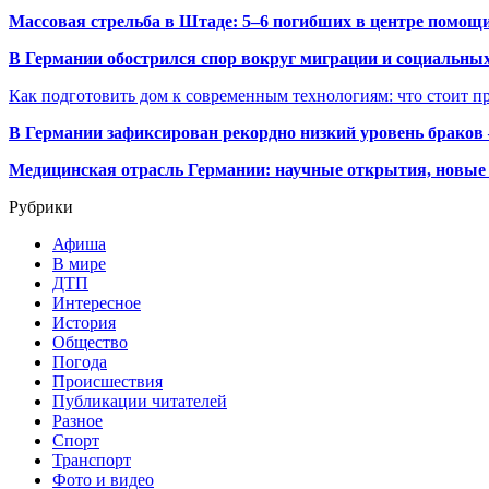
Массовая стрельба в Штаде: 5–6 погибших в центре помо
В Германии обострился спор вокруг миграции и социальных
Как подготовить дом к современным технологиям: что стоит пр
В Германии зафиксирован рекордно низкий уровень браков
Медицинская отрасль Германии: научные открытия, новые 
Рубрики
Афиша
В мире
ДТП
Интересное
История
Общество
Погода
Происшествия
Публикации читателей
Разное
Спорт
Транспорт
Фото и видео