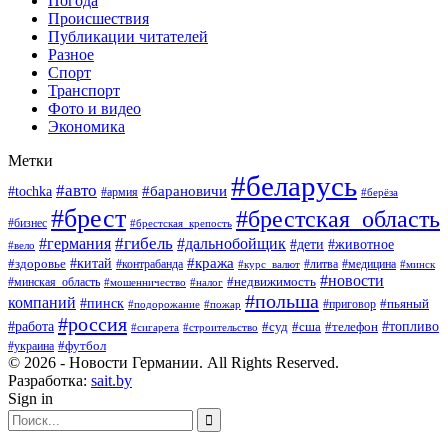
Погода
Происшествия
Публикации читателей
Разное
Спорт
Транспорт
Фото и видео
Экономика
Метки
#беларусь
#авто
#барановичи
#tochka
#армия
#берёза
#брест
#брестская_область
#бизнес
#брестская_крепость
#гибель
#дальнобойщик
#германия
#дети
#животное
#вело
#кража
#китай
#здоровье
#литва
#медицина
#контрабанда
#курс_валют
#минск
#новости
#минская_область
#недвижимость
#мошенничество
#налог
#польша
компаний
#пинск
#приговор
#пьяный
#подорожание
#пожар
#россия
#работа
#суд
#сша
#телефон
#топливо
#сигарета
#строительство
#футбол
#украина
© 2026 - Новости Германии. All Rights Reserved.
Разработка:
sait.by
Sign in