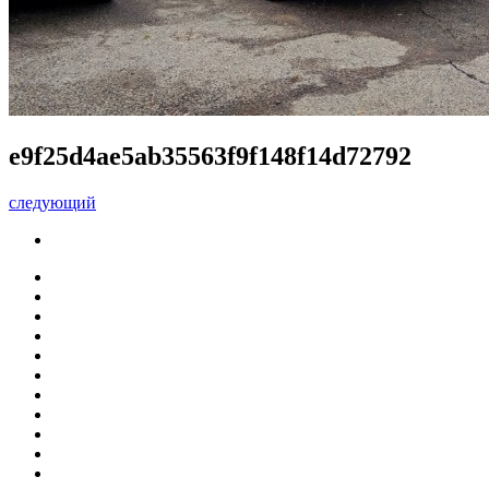
e9f25d4ae5ab35563f9f148f14d72792
следующий