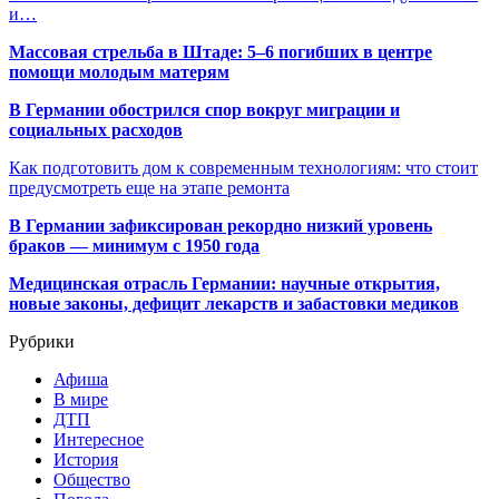
и…
Массовая стрельба в Штаде: 5–6 погибших в центре
помощи молодым матерям
В Германии обострился спор вокруг миграции и
социальных расходов
Как подготовить дом к современным технологиям: что стоит
предусмотреть еще на этапе ремонта
В Германии зафиксирован рекордно низкий уровень
браков — минимум с 1950 года
Медицинская отрасль Германии: научные открытия,
новые законы, дефицит лекарств и забастовки медиков
Рубрики
Афиша
В мире
ДТП
Интересное
История
Общество