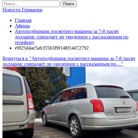
Новости Германии
Главная
Афиша
Автоподборщик посмотрел машины за 7-8 тысяч
долларов: совпадает ли увиденное с рассказанным по
телефону
e9f25d4ae5ab35563f9f148f14d72792
Вернуться к "Автоподборщик посмотрел машины за 7-8 тысяч
долларов: совпадает ли увиденное с рассказанным по…"