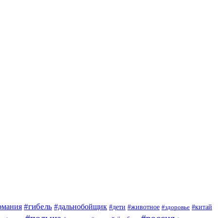
#гибель
#дальнобойщик
рмания
#дети
#животное
#китай
#здоровье
#польша
#россия