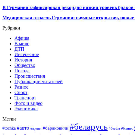
В Германии зафиксирован рекордно низкий уровень браков
Медицинская отрасль Германии: научные открытия, новые 
Рубрики
Афиша
В мире
ДТП
Интересное
История
Общество
Погода
Происшествия
Публикации читателей
Разное
Спорт
Транспорт
Фото и видео
Экономика
Метки
#беларусь
#авто
#барановичи
#tochka
#армия
#бизнес
#берёза