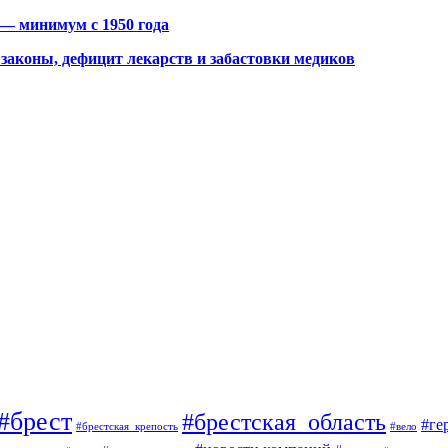
 — минимум с 1950 года
законы, дефицит лекарств и забастовки медиков
#брест
#брестская_область
#ге
#брестская_крепость
#вело