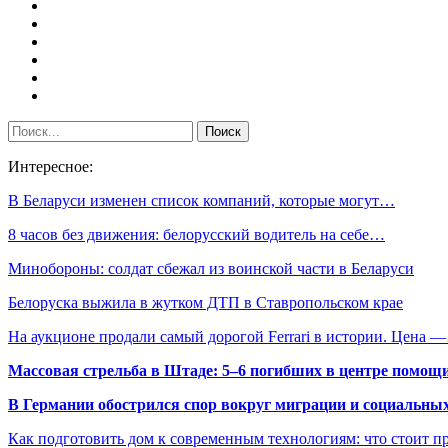
Интересное:
В Беларуси изменен список компаний, которые могут…
8 часов без движения: белорусский водитель на себе…
Минобороны: солдат сбежал из воинской части в Беларуси
Белоруска выжила в жутком ДТП в Ставропольском крае
На аукционе продали самый дорогой Ferrari в истории. Цена 
Массовая стрельба в Штаде: 5–6 погибших в центре помо
В Германии обострился спор вокруг миграции и социальных
Как подготовить дом к современным технологиям: что стоит пр