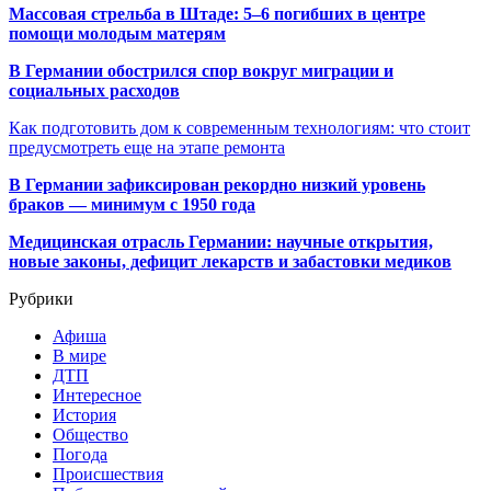
Массовая стрельба в Штаде: 5–6 погибших в центре
помощи молодым матерям
В Германии обострился спор вокруг миграции и
социальных расходов
Как подготовить дом к современным технологиям: что стоит
предусмотреть еще на этапе ремонта
В Германии зафиксирован рекордно низкий уровень
браков — минимум с 1950 года
Медицинская отрасль Германии: научные открытия,
новые законы, дефицит лекарств и забастовки медиков
Рубрики
Афиша
В мире
ДТП
Интересное
История
Общество
Погода
Происшествия