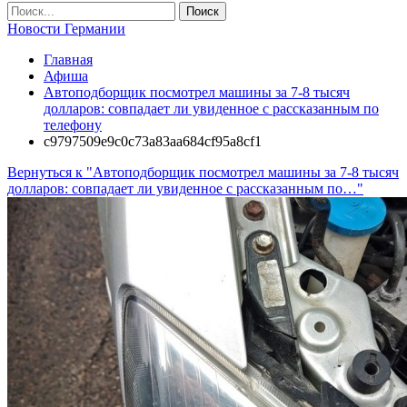
Новости Германии
Главная
Афиша
Автоподборщик посмотрел машины за 7-8 тысяч
долларов: совпадает ли увиденное с рассказанным по
телефону
c9797509e9c0c73a83aa684cf95a8cf1
Вернуться к "Автоподборщик посмотрел машины за 7-8 тысяч
долларов: совпадает ли увиденное с рассказанным по…"