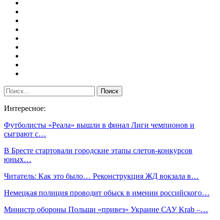
Интересное:
Футболисты «Реала» вышли в финал Лиги чемпионов и
сыграют с…
В Бресте стартовали городские этапы слетов-конкурсов
юных…
Читатель: Как это было… Реконструкция ЖД вокзала в…
Немецкая полиция проводит обыск в имении российского…
Министр обороны Польши «привез» Украине САУ Krab –…