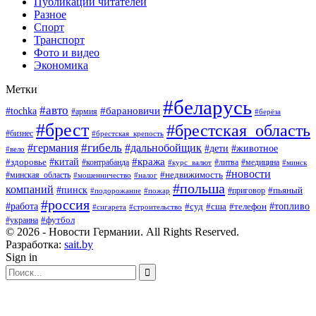
Публикации читателей
Разное
Спорт
Транспорт
Фото и видео
Экономика
Метки
#беларусь
#авто
#барановичи
#tochka
#армия
#берёза
#брест
#брестская_область
#бизнес
#брестская_крепость
#гибель
#дальнобойщик
#германия
#дети
#животное
#вело
#кража
#китай
#здоровье
#литва
#медицина
#контрабанда
#курс_валют
#минск
#новости
#минская_область
#недвижимость
#мошенничество
#налог
#польша
компаний
#пинск
#приговор
#пьяный
#подорожание
#пожар
#россия
#работа
#суд
#сша
#телефон
#топливо
#сигарета
#строительство
#футбол
#украина
© 2026 - Новости Германии. All Rights Reserved.
Разработка:
sait.by
Sign in