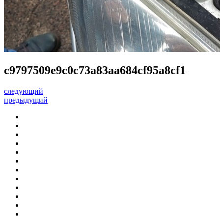
c9797509e9c0c73a83aa684cf95a8cf1
следующий
предыдущий