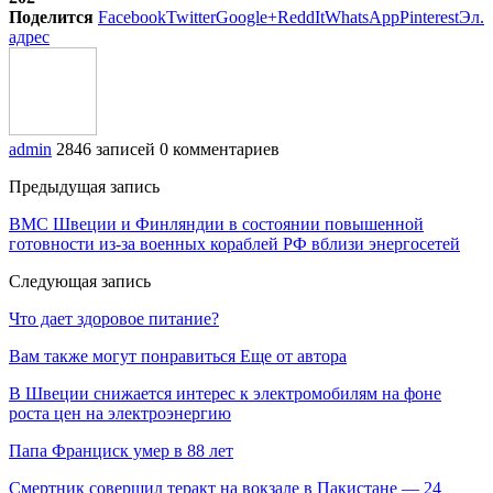
Поделится
Facebook
Twitter
Google+
ReddIt
WhatsApp
Pinterest
Эл.
адрес
admin
2846 записей
0 комментариев
Предыдущая запись
ВМС Швеции и Финляндии в состоянии повышенной
готовности из-за военных кораблей РФ вблизи энергосетей
Следующая запись
Что дает здоровое питание?
Вам также могут понравиться
Еще от автора
В Швеции снижается интерес к электромобилям на фоне
роста цен на электроэнергию
Папа Франциск умер в 88 лет
Смертник совершил теракт на вокзале в Пакистане — 24