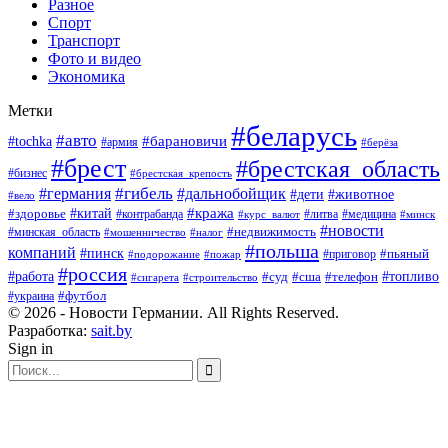
Разное
Спорт
Транспорт
Фото и видео
Экономика
Метки
#беларусь
#авто
#барановичи
#tochka
#армия
#берёза
#брест
#брестская_область
#бизнес
#брестская_крепость
#гибель
#дальнобойщик
#германия
#дети
#животное
#вело
#кража
#китай
#здоровье
#литва
#медицина
#контрабанда
#курс_валют
#минск
#новости
#минская_область
#недвижимость
#мошенничество
#налог
#польша
компаний
#пинск
#приговор
#пьяный
#подорожание
#пожар
#россия
#работа
#суд
#сша
#телефон
#топливо
#сигарета
#строительство
#футбол
#украина
© 2026 - Новости Германии. All Rights Reserved.
Разработка:
sait.by
Sign in