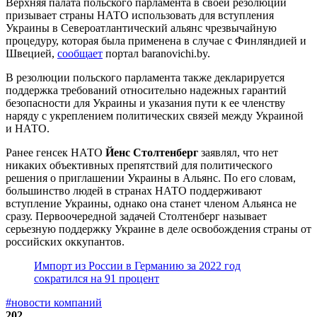
Верхняя палата польского парламента в своей резолюции
призывает страны НАТО использовать для вступления
Украины в Североатлантический альянс чрезвычайную
процедуру, которая была применена в случае с Финляндией и
Швецией,
сообщает
портал baranovichi.by.
В резолюции польского парламента также декларируется
поддержка требований относительно надежных гарантий
безопасности для Украины и указания пути к ее членству
наряду с укреплением политических связей между Украиной
и НАТО.
Ранее генсек НАТО
Йенс Столтенберг
заявлял, что нет
никаких объективных препятствий для политического
решения о приглашении Украины в Альянс. По его словам,
большинство людей в странах НАТО поддерживают
вступление Украины, однако она станет членом Альянса не
сразу. Первоочередной задачей Столтенберг называет
серьезную поддержку Украине в деле освобождения страны от
российских оккупантов.
Импорт из России в Германию за 2022 год
сократился на 91 процент
#новости компаний
202