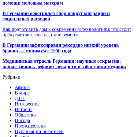
помощи молодым матерям
В Германии обострился спор вокруг миграции и
социальных расходов
Как подготовить дом к современным технологиям: что стоит
предусмотреть еще на этапе ремонта
В Германии зафиксирован рекордно низкий уровень
браков — минимум с 1950 года
Медицинская отрасль Германии: научные открытия,
новые законы, дефицит лекарств и забастовки медиков
Рубрики
Афиша
В мире
ДТП
Интересное
История
Общество
Погода
Происшествия
Публикации читателей
Разное