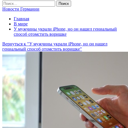
Новости Германии
Главная
В мире
У мужчины украли iPhone, но он нашел гениальный
способ отомстить воришке
Вернуться к "У мужчины украли iPhone, но он нашел
гениальный способ отомстить воришке"