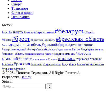
Спорт
Транспорт
Фото и видео
Экономика
Метки
#беларусь
#авто
#барановичи
#tochka
#армия
#берёза
#брест
#брестская_область
#бизнес
#брестская_крепость
#гибель
#дальнобойщик
#германия
#дети
#животное
#вело
#кража
#китай
#здоровье
#литва
#медицина
#контрабанда
#курс_валют
#минск
#новости
#минская_область
#недвижимость
#мошенничество
#налог
#польша
компаний
#пинск
#приговор
#пьяный
#подорожание
#пожар
#россия
#работа
#суд
#сша
#телефон
#топливо
#сигарета
#строительство
#футбол
#украина
© 2026 - Новости Германии. All Rights Reserved.
Разработка:
sait.by
Sign in