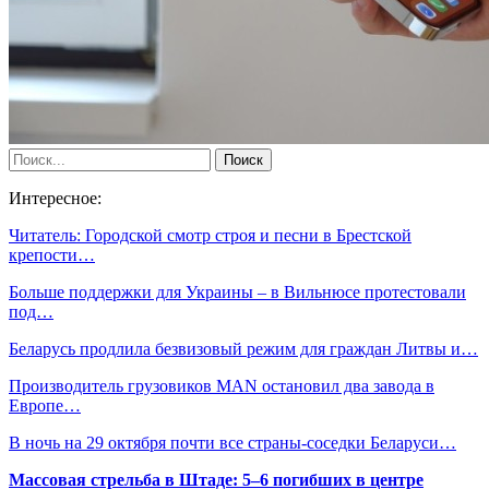
Интересное:
Читатель: Городской смотр строя и песни в Брестской
крепости…
Больше поддержки для Украины – в Вильнюсе протестовали
под…
Беларусь продлила безвизовый режим для граждан Литвы и…
Производитель грузовиков MAN остановил два завода в
Европе…
В ночь на 29 октября почти все страны-соседки Беларуси…
Массовая стрельба в Штаде: 5–6 погибших в центре