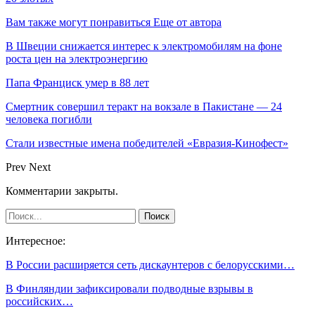
Вам также могут понравиться
Еще от автора
В Швеции снижается интерес к электромобилям на фоне
роста цен на электроэнергию
Папа Франциск умер в 88 лет
Смертник совершил теракт на вокзале в Пакистане — 24
человека погибли
Стали известные имена победителей «Евразия-Кинофест»
Prev
Next
Комментарии закрыты.
Интересное:
В России расширяется сеть дискаунтеров с белорусскими…
В Финляндии зафиксировали подводные взрывы в
российских…