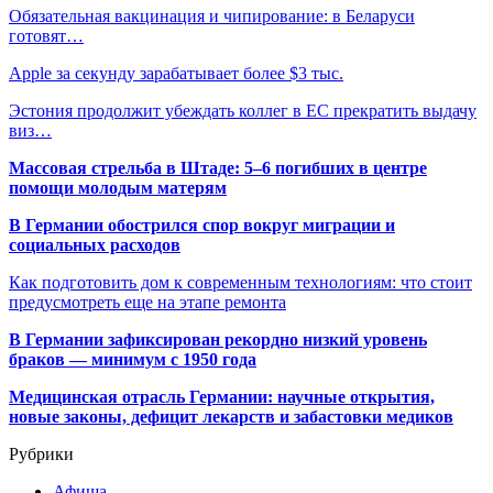
Обязательная вакцинация и чипирование: в Беларуси
готовят…
Apple за секунду зарабатывает более $3 тыс.
Эстония продолжит убеждать коллег в ЕС прекратить выдачу
виз…
Массовая стрельба в Штаде: 5–6 погибших в центре
помощи молодым матерям
В Германии обострился спор вокруг миграции и
социальных расходов
Как подготовить дом к современным технологиям: что стоит
предусмотреть еще на этапе ремонта
В Германии зафиксирован рекордно низкий уровень
браков — минимум с 1950 года
Медицинская отрасль Германии: научные открытия,
новые законы, дефицит лекарств и забастовки медиков
Рубрики
Афиша