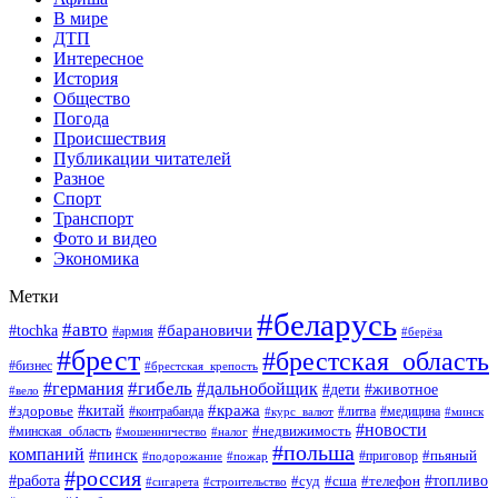
В мире
ДТП
Интересное
История
Общество
Погода
Происшествия
Публикации читателей
Разное
Спорт
Транспорт
Фото и видео
Экономика
Метки
#беларусь
#авто
#барановичи
#tochka
#армия
#берёза
#брест
#брестская_область
#бизнес
#брестская_крепость
#гибель
#дальнобойщик
#германия
#дети
#животное
#вело
#кража
#китай
#здоровье
#литва
#медицина
#контрабанда
#курс_валют
#минск
#новости
#минская_область
#недвижимость
#мошенничество
#налог
#польша
компаний
#пинск
#приговор
#пьяный
#подорожание
#пожар
#россия
#работа
#суд
#сша
#телефон
#топливо
#сигарета
#строительство