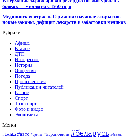
В Германии зафиксирован рекордно низкий уровень
браков — минимум с 1950 года
Медицинская отрасль Германии: научные открытия,
новые законы, дефицит лекарств и забастовки медиков
Рубрики
Афиша
В мире
ДТП
Интересное
История
Общество
Погода
Происшествия
Публикации читателей
Разное
Спорт
Транспорт
Фото и видео
Экономика
Метки
#беларусь
#авто
#барановичи
#tochka
#армия
#берёза