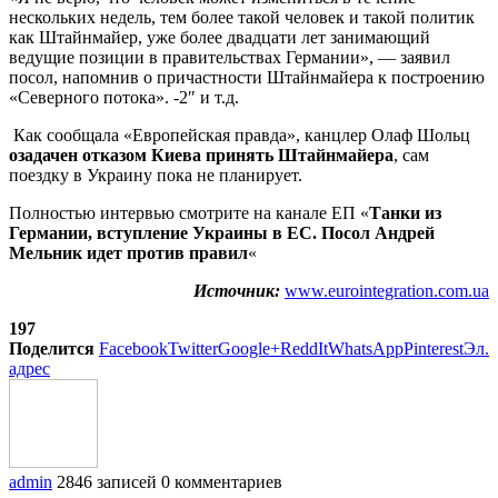
нескольких недель, тем более такой человек и такой политик
как Штайнмайер, уже более двадцати лет занимающий
ведущие позиции в правительствах Германии», — заявил
посол, напомнив о причастности Штайнмайера к построению
«Северного потока». -2″ и т.д.
Как сообщала «Европейская правда», канцлер Олаф Шольц
озадачен отказом Киева принять Штайнмайера
, сам
поездку в Украину пока не планирует.
Полностью интервью смотрите на канале ЕП «
Танки из
Германии, вступление Украины в ЕС. Посол Андрей
Мельник идет против правил
«
Источник:
www.eurointegration.com.ua
197
Поделится
Facebook
Twitter
Google+
ReddIt
WhatsApp
Pinterest
Эл.
адрес
admin
2846 записей
0 комментариев