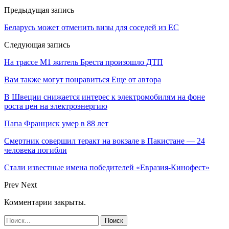
Предыдущая запись
Беларусь может отменить визы для соседей из ЕС
Следующая запись
На трассе М1 житель Бреста произошло ДТП
Вам также могут понравиться
Еще от автора
В Швеции снижается интерес к электромобилям на фоне
роста цен на электроэнергию
Папа Франциск умер в 88 лет
Смертник совершил теракт на вокзале в Пакистане — 24
человека погибли
Стали известные имена победителей «Евразия-Кинофест»
Prev
Next
Комментарии закрыты.