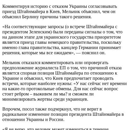
Комментируя историю с отказом Украины согласовывать
приезд Штайнмайера в Киев, Мельник объяснил, чем он
объяснил Берлину причины такого решения.
«На соответствующие запросы (о встрече Штайнмайера с
президентом Зеленским) были переданы сигналы о том, что
на данном этапе для украинского государства приоритетом
является приезд главы немецкого правительства, поскольку
именно глава правительства, канцлер Германии принимает
решения, которые мы все ожидаем», — пояснил он.
Мельник отказался комментировать или опровергать
предположение журналиста ЕП о том, что причиной отказа
является спорная позиция Штайнмайера по отношению к
Украине и объяснил, что Киев предпочитает проводить
встречи, которые наиболее нужны: «У нас сейчас нет времени
на какие-то протокольные обмены. Для нас сейчас вопрос
стоит ребром – выживем ли мы? и сможем ли
минимизировать жертвы среди украинцев.
Впрочем, посол также подчеркнул, что не верит в
радикальное изменение позиции президента Штайнмайера в
отношении Украины и России.
«Я не верю, что человек может измениться в течение