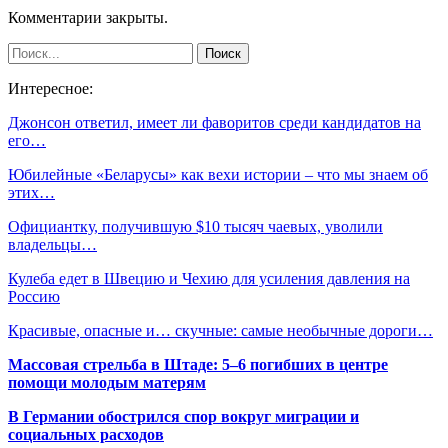
Комментарии закрыты.
Интересное:
Джонсон ответил, имеет ли фаворитов среди кандидатов на
его…
Юбилейные «Беларусы» как вехи истории – что мы знаем об
этих…
Официантку, получившую $10 тысяч чаевых, уволили
владельцы…
Кулеба едет в Швецию и Чехию для усиления давления на
Россию
Красивые, опасные и… скучные: самые необычные дороги…
Массовая стрельба в Штаде: 5–6 погибших в центре
помощи молодым матерям
В Германии обострился спор вокруг миграции и
социальных расходов