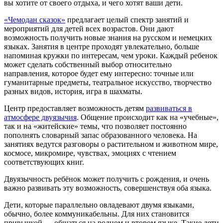
вы хотите от своего отдыха, и чего хотят ваши дети.
«Чемодан сказок»
предлагает целый спектр занятий и
мероприятий для детей всех возрастов. Они дают
возможность получить новые знания на русском и немецких
языках. Занятия в центре проходят увлекательно, больше
напоминая кружки по интересам, чем уроки. Каждый ребенок
может сделать собственный выбор относительно
направления, которое будет ему интересно: точные или
гуманитарные предметы, театральное искусство, творчество
разных видов, история, игра в шахматы.
Центр предоставляет возможность детям
развиваться в
атмосфере двуязычия
. Общение происходит как на «учебные»,
так и на «житейские» темы, что позволяет постоянно
пополнять словарный запас образованного человека. На
занятиях ведутся разговоры о растительном и животном мире,
космосе, микромире, чувствах, эмоциях с чтением
соответствующих книг.
Двуязычность ребёнок может получить с рождения, и очень
важно развивать эту возможность, совершенствуя оба языка.
Дети, которые параллельно овладевают двумя языками,
обычно, более коммуникабельны. Для них становится
привычкой — общаться на родном и втором языке. Такие дети