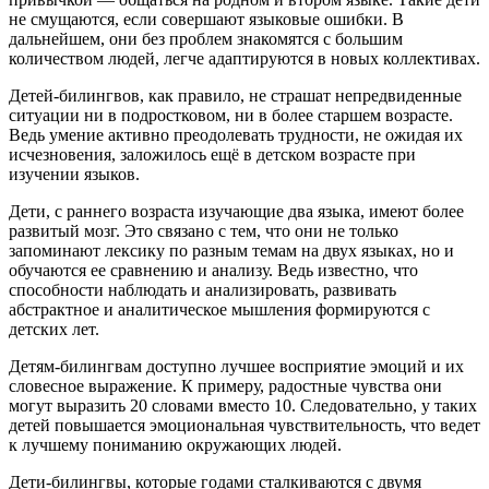
не смущаются, если совершают языковые ошибки. В
дальнейшем, они без проблем знакомятся с большим
количеством людей, легче адаптируются в новых коллективах.
Детей-билингвов, как правило, не страшат непредвиденные
ситуации ни в подростковом, ни в более старшем возрасте.
Ведь умение активно преодолевать трудности, не ожидая их
исчезновения, заложилось ещё в детском возрасте при
изучении языков.
Дети, с раннего возраста изучающие два языка, имеют более
развитый мозг. Это связано с тем, что они не только
запоминают лексику по разным темам на двух языках, но и
обучаются ее сравнению и анализу. Ведь известно, что
способности наблюдать и анализировать, развивать
абстрактное и аналитическое мышления формируются с
детских лет.
Детям-билингвам доступно лучшее восприятие эмоций и их
словесное выражение. К примеру, радостные чувства они
могут выразить 20 словами вместо 10. Следовательно, у таких
детей повышается эмоциональная чувствительность, что ведет
к лучшему пониманию окружающих людей.
Дети-билингвы, которые годами сталкиваются с двумя