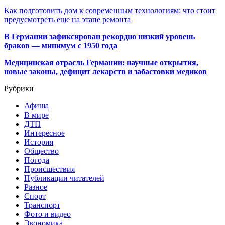
Как подготовить дом к современным технологиям: что стоит
предусмотреть еще на этапе ремонта
В Германии зафиксирован рекордно низкий уровень
браков — минимум с 1950 года
Медицинская отрасль Германии: научные открытия,
новые законы, дефицит лекарств и забастовки медиков
Рубрики
Афиша
В мире
ДТП
Интересное
История
Общество
Погода
Происшествия
Публикации читателей
Разное
Спорт
Транспорт
Фото и видео
Экономика