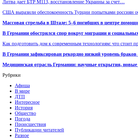
Литва дает БТР M113, восстановление Украины за счет…
США выразили обеспокоенность Турции попытками россиян 
Массовая стрельба в Штаде: 5–6 погибших в центре помо
В Германии обострился спор вокруг миграции и социальных
Как подготовить дом к современным технологиям: что стоит пр
В Германии зафиксирован рекордно низкий уровень браков
Медицинская отрасль Германии: научные открытия, новые 
Рубрики
Афиша
В мире
ДТП
Интересное
История
Общество
Погода
Происшествия
Публикации читателей
Разное