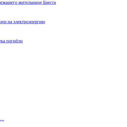
лежащего жительнице Бреста
цен на электроэнергию
ека погибли
в…