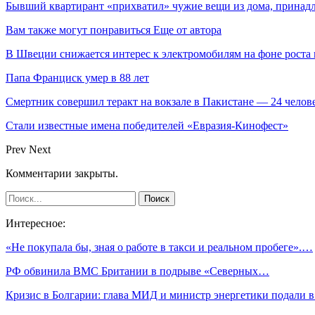
Бывший квартирант «прихватил» чужие вещи из дома, принад
Вам также могут понравиться
Еще от автора
В Швеции снижается интерес к электромобилям на фоне роста 
Папа Франциск умер в 88 лет
Смертник совершил теракт на вокзале в Пакистане — 24 челов
Стали известные имена победителей «Евразия-Кинофест»
Prev
Next
Комментарии закрыты.
Интересное:
«Не покупала бы, зная о работе в такси и реальном пробеге».…
РФ обвинила ВМС Британии в подрыве «Северных…
Кризис в Болгарии: глава МИД и министр энергетики подали 