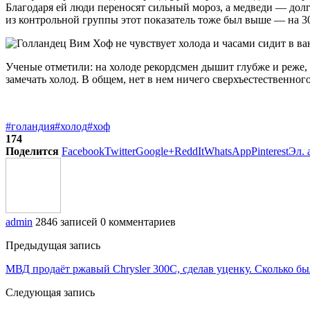
Благодаря ей люди переносят сильный мороз, а медведи — долг
из контрольной группы этот показатель тоже был выше — на 3
Ученые отметили: на холоде рекордсмен дышит глубже и реже,
замечать холод. В общем, нет в нем ничего сверхъестественног
#голандия
#холод
#хоф
174
Поделится
Facebook
Twitter
Google+
ReddIt
WhatsApp
Pinterest
Эл. 
admin
2846 записей
0 комментариев
Предыдущая запись
МВД продаёт ржавый Chrysler 300С, сделав уценку. Сколько был
Следующая запись