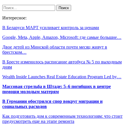
Интересное:
В Беларуси МАРТ усиливает контроль за ценами
Google, Meta, Apple, Amazon, Microsoft: где самые большие…
Двое детей из Минской области почти месяц живут в
брестском…
В Бресте изменилось расписание автобуса № 5 по выходным
дням
Wealth Inside Launches Real Estate Education Program Led by…
Массовая стрельба в Штаде: 5–6 погибших в центре
помощи молодым матерям
В Германии обострился спор вокруг миграции и
социальных расходов
Как подготовить дом к современным технологиям: что стоит
предусмотреть еще на этапе ремонта