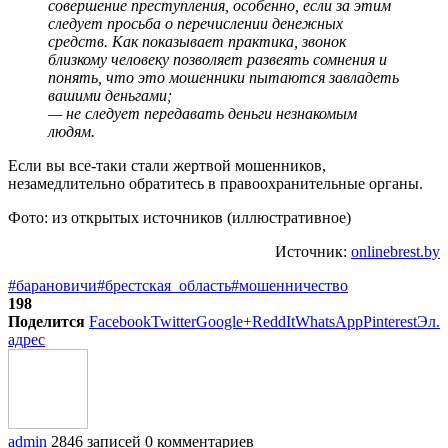
совершение преступления, особенно, если за этим
следует просьба о перечислении денежных
средств. Как показывает практика, звонок
близкому человеку позволяет развеять сомнения и
понять, что это мошенники пытаются завладеть
вашими деньгами;
— не следует передавать деньги незнакомым
людям.
Если вы все-таки стали жертвой мошенников,
незамедлительно обратитесь в правоохранительные органы.
Фото: из открытых источников (иллюстративное)
Источник:
onlinebrest.by
#барановичи
#брестская_область
#мошенничество
198
Поделится
Facebook
Twitter
Google+
ReddIt
WhatsApp
Pinterest
Эл.
адрес
admin
2846 записей
0 комментариев