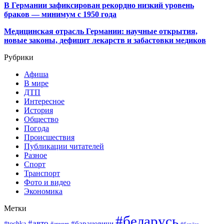
В Германии зафиксирован рекордно низкий уровень
браков — минимум с 1950 года
Медицинская отрасль Германии: научные открытия,
новые законы, дефицит лекарств и забастовки медиков
Рубрики
Афиша
В мире
ДТП
Интересное
История
Общество
Погода
Происшествия
Публикации читателей
Разное
Спорт
Транспорт
Фото и видео
Экономика
Метки
#беларусь
#авто
#барановичи
#tochka