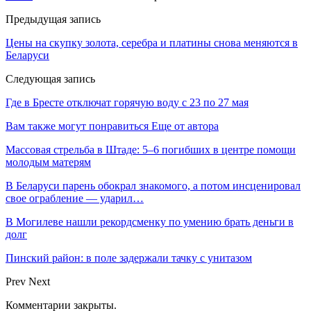
Предыдущая запись
Цены на скупку золота, серебра и платины снова меняются в
Беларуси
Следующая запись
Где в Бресте отключат горячую воду с 23 по 27 мая
Вам также могут понравиться
Еще от автора
Массовая стрельба в Штаде: 5–6 погибших в центре помощи
молодым матерям
В Беларуси парень обокрал знакомого, а потом инсценировал
свое ограбление — ударил…
В Могилеве нашли рекордсменку по умению брать деньги в
долг
Пинский район: в поле задержали тачку с унитазом
Prev
Next
Комментарии закрыты.