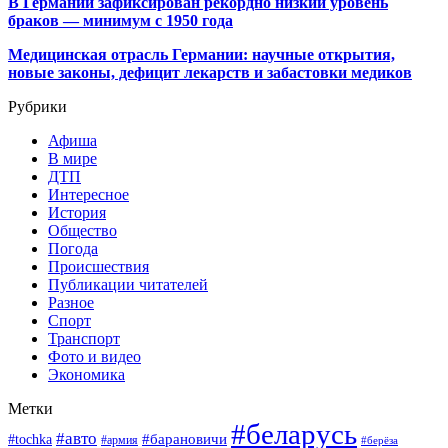
В Германии зафиксирован рекордно низкий уровень
браков — минимум с 1950 года
Медицинская отрасль Германии: научные открытия,
новые законы, дефицит лекарств и забастовки медиков
Рубрики
Афиша
В мире
ДТП
Интересное
История
Общество
Погода
Происшествия
Публикации читателей
Разное
Спорт
Транспорт
Фото и видео
Экономика
Метки
#беларусь
#авто
#барановичи
#tochka
#армия
#берёза