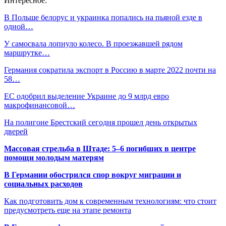
Интересное:
В Польше белорус и украинка попались на пьяной езде в
одной…
У самосвала лопнуло колесо. В проезжавшей рядом
маршрутке…
Германия сократила экспорт в Россию в марте 2022 почти на
58…
ЕС одобрил выделение Украине до 9 млрд евро
макрофинансовой…
На полигоне Брестский сегодня прошел день открытых
дверей
Массовая стрельба в Штаде: 5–6 погибших в центре
помощи молодым матерям
В Германии обострился спор вокруг миграции и
социальных расходов
Как подготовить дом к современным технологиям: что стоит
предусмотреть еще на этапе ремонта