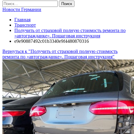
Новости Германии
Главная
Транспорт
Получить от страховой полную стоимость ремонта по
«автогражданке». Пошаговая инструкция
e9e90887492c01b3340e9f4480870316
Вернуться к "Получить от страховой полную стоимость
ремонта по «автогражданке». Пошаговая инструкция"