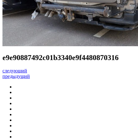
e9e90887492c01b3340e9f4480870316
следующий
предыдущий