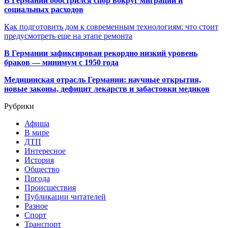
В Германии обострился спор вокруг миграции и
социальных расходов
Как подготовить дом к современным технологиям: что стоит
предусмотреть еще на этапе ремонта
В Германии зафиксирован рекордно низкий уровень
браков — минимум с 1950 года
Медицинская отрасль Германии: научные открытия,
новые законы, дефицит лекарств и забастовки медиков
Рубрики
Афиша
В мире
ДТП
Интересное
История
Общество
Погода
Происшествия
Публикации читателей
Разное
Спорт
Транспорт