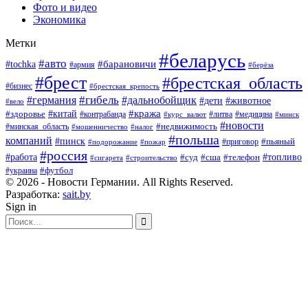
Фото и видео
Экономика
Метки
#беларусь
#авто
#барановичи
#tochka
#армия
#берёза
#брест
#брестская_область
#бизнес
#брестская_крепость
#гибель
#дальнобойщик
#германия
#дети
#животное
#вело
#кража
#китай
#здоровье
#литва
#медицина
#контрабанда
#курс_валют
#минск
#новости
#минская_область
#недвижимость
#мошенничество
#налог
#польша
компаний
#пинск
#приговор
#пьяный
#подорожание
#пожар
#россия
#работа
#суд
#сша
#телефон
#топливо
#сигарета
#строительство
#футбол
#украина
© 2026 - Новости Германии. All Rights Reserved.
Разработка:
sait.by
Sign in