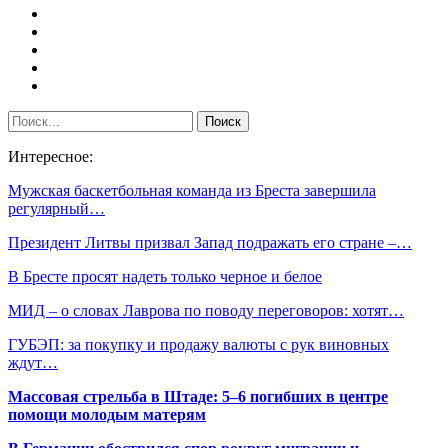
Интересное:
Мужская баскетбольная команда из Бреста завершила
регулярный…
Президент Литвы призвал Запад подражать его стране –…
В Бресте просят надеть только черное и белое
МИД – о словах Лаврова по поводу переговоров: хотят…
ГУБЭП: за покупку и продажу валюты с рук виновных
ждут…
Массовая стрельба в Штаде: 5–6 погибших в центре
помощи молодым матерям