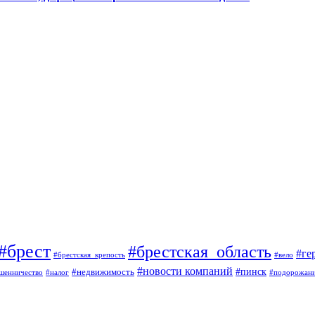
#брест
#брестская_область
#ге
#брестская_крепость
#вело
#новости компаний
#пинск
#недвижимость
шенничество
#налог
#подорожан