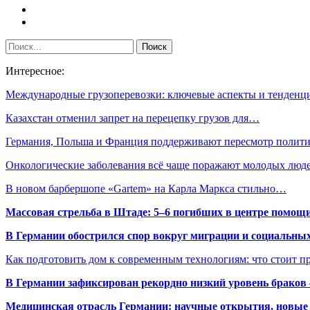
Интересное:
Международные грузоперевозки: ключевые аспекты и тенденц
Казахстан отменил запрет на перецепку грузов для…
Германия, Польша и Франция поддерживают пересмотр поли
Онкологические заболевания всё чаще поражают молодых люд
В новом барбершопе «Gartem» на Карла Маркса стильно…
Массовая стрельба в Штаде: 5–6 погибших в центре помо
В Германии обострился спор вокруг миграции и социальных
Как подготовить дом к современным технологиям: что стоит пр
В Германии зафиксирован рекордно низкий уровень браков
Медицинская отрасль Германии: научные открытия, новые 