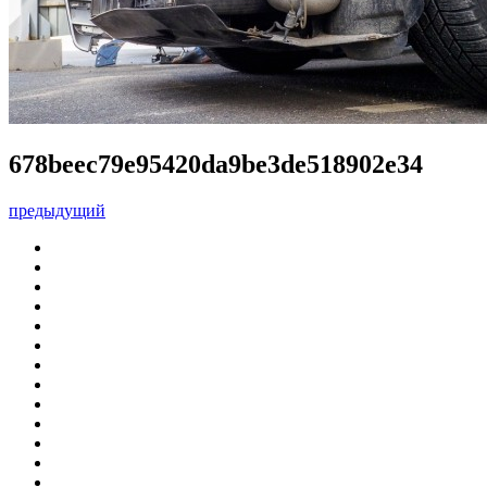
678beec79e95420da9be3de518902e34
предыдущий