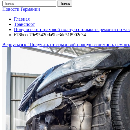
Новости Германии
Главная
Транспорт
Получить от страховой полную стоимость ремонта по «а
678beec79e95420da9be3de518902e34
Вернуться к "Получить от страховой полную стоимость ремонт