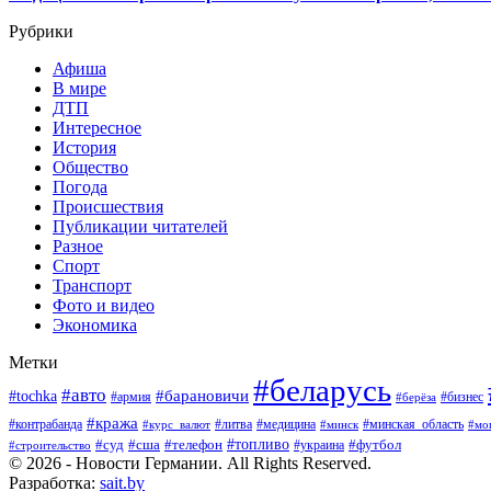
Рубрики
Афиша
В мире
ДТП
Интересное
История
Общество
Погода
Происшествия
Публикации читателей
Разное
Спорт
Транспорт
Фото и видео
Экономика
Метки
#беларусь
#авто
#барановичи
#tochka
#армия
#бизнес
#берёза
#кража
#литва
#медицина
#минская_область
#контрабанда
#курс_валют
#минск
#мо
#суд
#сша
#телефон
#топливо
#футбол
#украина
#строительство
© 2026 - Новости Германии. All Rights Reserved.
Разработка:
sait.by