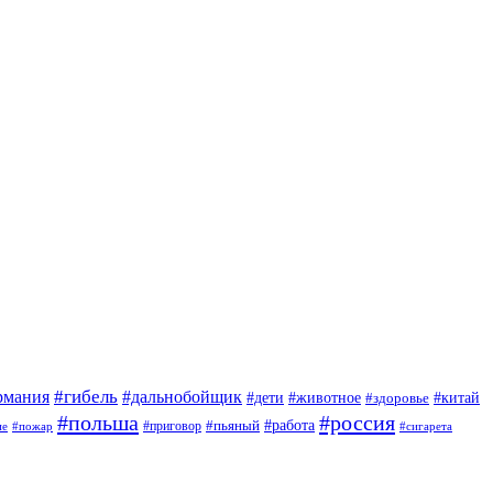
#гибель
#дальнобойщик
рмания
#дети
#животное
#китай
#здоровье
#польша
#россия
#работа
#приговор
#пьяный
ие
#пожар
#сигарета