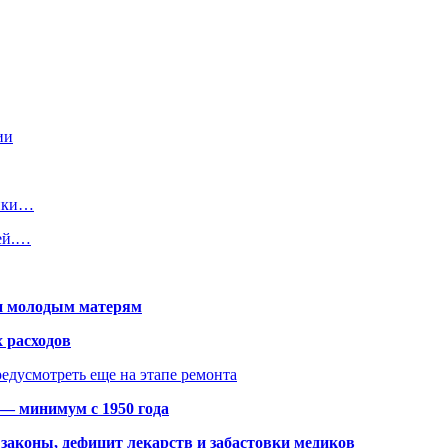
ии
тики…
ей.…
щи молодым матерям
 расходов
едусмотреть еще на этапе ремонта
 — минимум с 1950 года
законы, дефицит лекарств и забастовки медиков