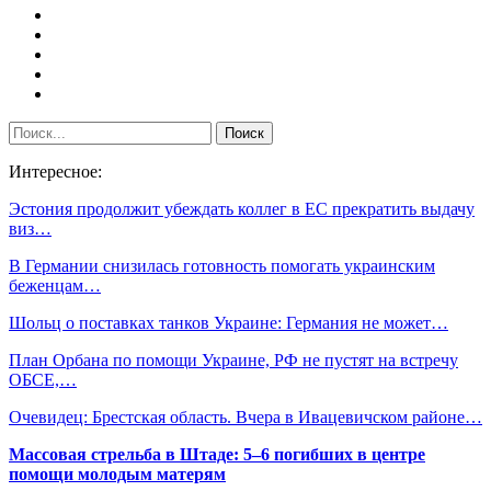
Интересное:
Эстония продолжит убеждать коллег в ЕС прекратить выдачу
виз…
В Германии снизилась готовность помогать украинским
беженцам…
Шольц о поставках танков Украине: Германия не может…
План Орбана по помощи Украине, РФ не пустят на встречу
ОБСЕ,…
Очевидец: Брестская область. Вчера в Ивацевичском районе…
Массовая стрельба в Штаде: 5–6 погибших в центре
помощи молодым матерям