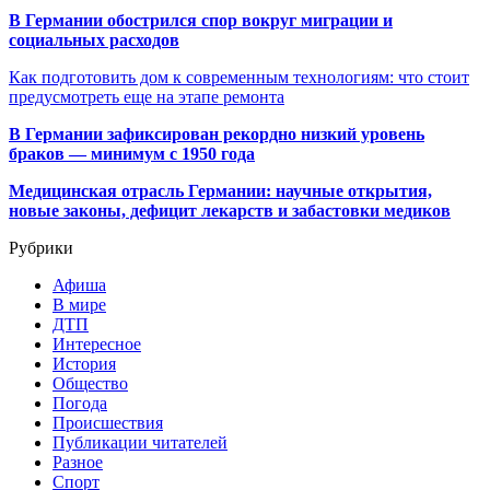
В Германии обострился спор вокруг миграции и
социальных расходов
Как подготовить дом к современным технологиям: что стоит
предусмотреть еще на этапе ремонта
В Германии зафиксирован рекордно низкий уровень
браков — минимум с 1950 года
Медицинская отрасль Германии: научные открытия,
новые законы, дефицит лекарств и забастовки медиков
Рубрики
Афиша
В мире
ДТП
Интересное
История
Общество
Погода
Происшествия
Публикации читателей
Разное
Спорт