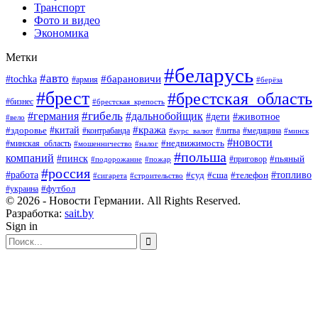
Транспорт
Фото и видео
Экономика
Метки
#беларусь
#авто
#барановичи
#tochka
#армия
#берёза
#брест
#брестская_область
#бизнес
#брестская_крепость
#гибель
#дальнобойщик
#германия
#дети
#животное
#вело
#кража
#китай
#здоровье
#литва
#медицина
#контрабанда
#курс_валют
#минск
#новости
#минская_область
#недвижимость
#мошенничество
#налог
#польша
компаний
#пинск
#приговор
#пьяный
#подорожание
#пожар
#россия
#работа
#суд
#сша
#телефон
#топливо
#сигарета
#строительство
#футбол
#украина
© 2026 - Новости Германии. All Rights Reserved.
Разработка:
sait.by
Sign in