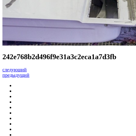
242e768b2d496f9e31a3c2eca1a7d3fb
следующий
предыдущий