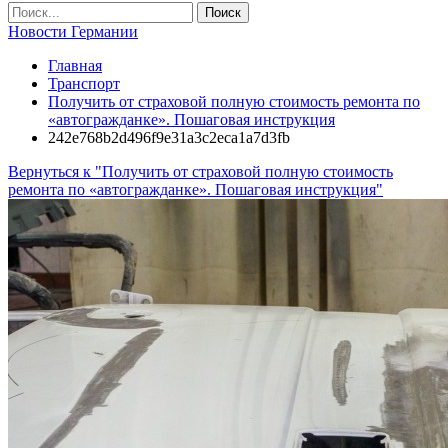
Новости Германии
Главная
Транспорт
Получить от страховой полную стоимость ремонта по
«автогражданке». Пошаговая инструкция
242e768b2d496f9e31a3c2eca1a7d3fb
Вернуться к "Получить от страховой полную стоимость
ремонта по «автогражданке». Пошаговая инструкция"