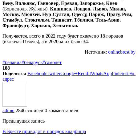
Вену, Вильнюс, Ганновер, Ереван, Запорожье, Киев
(Борисполь, Жуляны),
Кишинев, Лондон, Львов, Милан,
Москву, Мюнхен, Нур-Султан, Одессу, Париж, Прагу, Рим,
Стамбул, Стокгольм, Ташкент, Тбилиси, Тель-Авив,
Франкфурт, Харьков, Хельсинки.
Получается, всего в 2022 году будет охвачено 18 городов
(включая Гомель), а в 2020-м их было 34.
Источник:
onlinebrest.by
#белавиа
#беларусь
#самолёт
188
Поделится
Facebook
Twitter
Google+
ReddIt
WhatsApp
Pinterest
Эл.
адрес
admin
2846 записей
0 комментариев
Предыдущая запись
В Бресте приводят в порядок кладбища