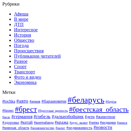
Рубрики
Афиша
В мире
ДТП
Интересное
История
Общество
Погода
Происшествия
Публикации читателей
Разное
Спорт
Транспорт
Фото и видео
Экономика
Метки
#беларусь
#авто
#барановичи
#tochka
#армия
#берёза
#брест
#брестская_область
#бизнес
#брестская_крепость
#гибель
#дальнобойщик
#германия
#дети
#животное
#вело
#кража
#китай
#здоровье
#литва
#медицина
#контрабанда
#курс_валют
#минск
#новости
#минская_область
#недвижимость
#мошенничество
#налог