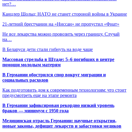
нет?…
Канцлер Шольц: НАТО не станет стороной войны в Украине
21-летний брестчанин на «Ниссан» не пропустил «Фиат»
Не все лекарства можно провозить через границу. Случай
на…
В Беларуси дети стали гибнуть на воде чаще
Массовая стрельба в Штаде: 5–6 погибших в центре
помощи молодым матерям
В Германии обострился спор вокруг миграции и
социальных расходов
Как подготовить дом к современным технологиям: что стоит
предусмотреть еще на этапе ремонта
В Германии зафиксирован рекордно низкий уровень
браков — минимум с 1950 года
Медицинская отрасль Германии: научные открытия,
новые законы, дефицит лекарств и забастовки медиков