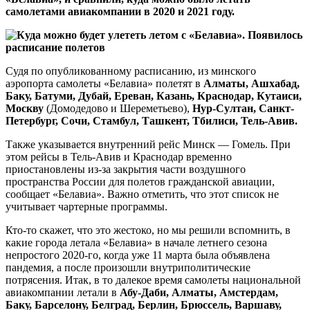
самолетами авиакомпании в 2020 и 2021 году.
Судя по опубликованному расписанию, из минского
аэропорта самолеты «Белавиа» полетят в
Алматы, Ашхабад,
Баку, Батуми, Дубай, Ереван, Казань, Краснодар, Кутаиси,
Москву
(Домодедово и Шереметьево),
Нур-Султан,
Санкт-
Петербург, Сочи, Стамбул, Ташкент, Тбилиси, Тель-Авив.
Также указывается внутренний рейс Минск — Гомель. При
этом рейсы в Тель-Авив и Краснодар временно
приостановлены из-за закрытия части воздушного
пространства России для полетов гражданской авиации,
сообщает «Белавиа». Важно отметить, что этот список не
учитывает чартерные программы.
Кто-то скажет, что это жестоко, но мы решили вспомнить, в
какие города летала «Белавиа» в начале летнего сезона
непростого 2020-го, когда уже 11 марта была объявлена
пандемия, а после произошли внутриполитические
потрясения. Итак, в то далекое время самолеты национальной
авиакомпании летали в
Абу-Даби, Алматы, Амстердам,
Баку, Барселону, Белград, Берлин, Брюссель, Варшаву,