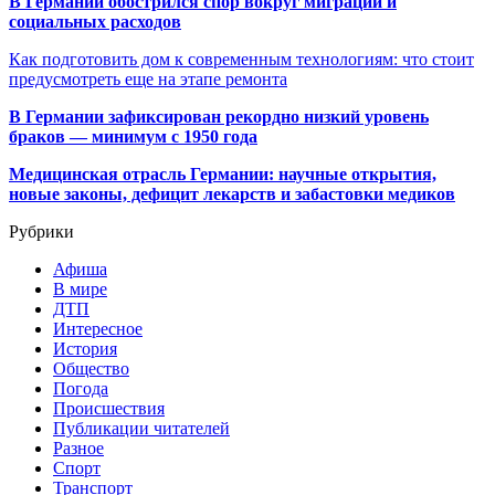
В Германии обострился спор вокруг миграции и
социальных расходов
Как подготовить дом к современным технологиям: что стоит
предусмотреть еще на этапе ремонта
В Германии зафиксирован рекордно низкий уровень
браков — минимум с 1950 года
Медицинская отрасль Германии: научные открытия,
новые законы, дефицит лекарств и забастовки медиков
Рубрики
Афиша
В мире
ДТП
Интересное
История
Общество
Погода
Происшествия
Публикации читателей
Разное
Спорт
Транспорт