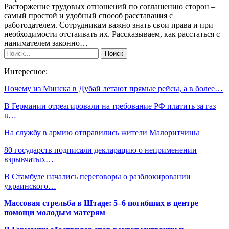
Расторжение трудовых отношений по соглашению сторон –
самый простой и удобный способ расставания с
работодателем. Сотрудникам важно знать свои права и при
необходимости отстаивать их. Рассказываем, как расстаться с
нанимателем законно…
Интересное:
Почему из Минска в Дубай летают прямые рейсы, а в более…
В Германии отреагировали на требование РФ платить за газ
в…
На службу в армию отправились жители Малоритчины
80 государств подписали декларацию о неприменении
взрывчатых…
В Стамбуле начались переговоры о разблокировании
украинского…
Массовая стрельба в Штаде: 5–6 погибших в центре
помощи молодым матерям