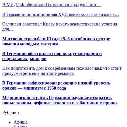
В МИД РФ обвинили Германию в «разрушении…
В Германии оппозиционная ХДС высказалась за визовые…
Салливан советовал Киеву искать реалистические условия
для…
Массовая стрельба в Штаде: 5–6 погибших в центре
помощи молодым матерям
В Германии обострился спор вокруг миграции и
социальных расходов
Как подготовить дом к современным технологиям: что стоит
предусмотреть еще на этапе ремонта
В Германии зафиксирован рекордно низкий уровень
браков — минимум с 1950 года
Медицинская отрасль Германии: научные открытия,
новые законы, дефицит лекарств и забастовки медиков
Рубрики
Афиша