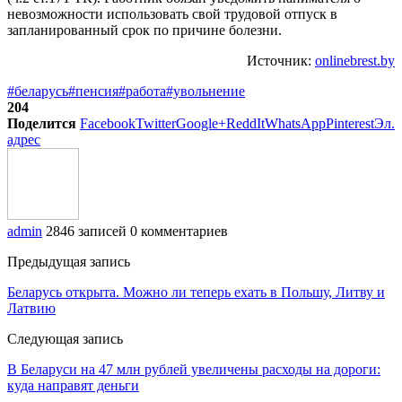
невозможности использовать свой трудовой отпуск в
запланированный срок по причине болезни.
Источник:
onlinebrest.by
#беларусь
#пенсия
#работа
#увольнение
204
Поделится
Facebook
Twitter
Google+
ReddIt
WhatsApp
Pinterest
Эл.
адрес
admin
2846 записей
0 комментариев
Предыдущая запись
Беларусь открыта. Можно ли теперь ехать в Польшу, Литву и
Латвию
Следующая запись
В Беларуси на 47 млн рублей увеличены расходы на дороги:
куда направят деньги