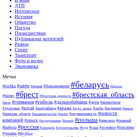
В мире
ДТП
Интересное
История
Общество
Погода
Происшествия
Публикации читателей
Разное
Спорт
Транспорт
Фото и видео
Экономика
Метки
#беларусь
#авто
#барановичи
#tochka
#армия
#берёза
#брест
#брестская_область
#бизнес
#брестская_крепость
#гибель
#дальнобойщик
#германия
#дети
#животное
#вело
#кража
#китай
#здоровье
#литва
#медицина
#контрабанда
#курс_валют
#минск
#новости
#минская_область
#недвижимость
#мошенничество
#налог
#польша
компаний
#пинск
#приговор
#пьяный
#подорожание
#пожар
#россия
#работа
#суд
#сша
#телефон
#топливо
#сигарета
#строительство
#футбол
#украина