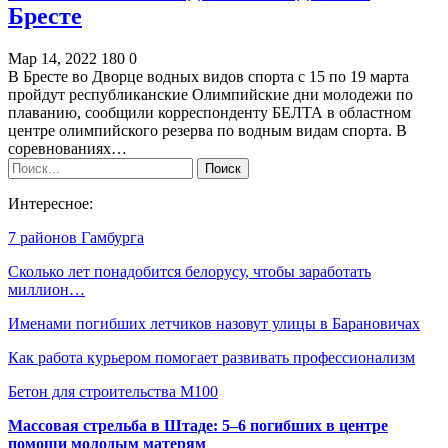
Бресте
Мар 14, 2022
180
0
В Бресте во Дворце водных видов спорта с 15 по 19 марта
пройдут республиканские Олимпийские дни молодежи по
плаванию, сообщили корреспонденту БЕЛТА в областном
центре олимпийского резерва по водным видам спорта. В
соревнованиях…
Интересное:
7 районов Гамбурга
Сколько лет понадобится белорусу, чтобы заработать
миллион…
Именами погибших летчиков назовут улицы в Барановичах
Как работа курьером помогает развивать профессионализм
Бетон для строительства М100
Массовая стрельба в Штаде: 5–6 погибших в центре
помощи молодым матерям