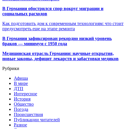
В Германии обострился спор вокруг миграции и
социальных расходов
Как подготовить дом к современным технологиям: что стоит
предусмотреть еще на этапе ремонта
В Германии зафиксирован рекордно низкий уровень
браков — минимум с 1950 года
Медицинская отрасль Германии: научные открытия,
новые законы, дефицит лекарств и забастовки медиков
Рубрики
Афиша
В мире
ДТП
Интересное
История
Общество
Погода
Происшествия
Публикации читателей
Разное