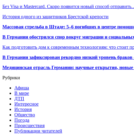
Без Visa и Mastercard. Скоро появится новый способ отправить
История одного из защитников Брестской крепости
Массовая стрельба в Штаде: 5–6 погибших в центре помо
В Германии обострился спор вокруг миграции и социальных
Как подготовить дом к современным технологиям: что стоит пр
В Германии зафиксирован рекордно низкий уровень браков
Медицинская отрасль Германии: научные открытия, новые 
Рубрики
Афиша
В мире
ДТП
Интересное
История
Общество
Погода
Происшествия
Публикации читателей