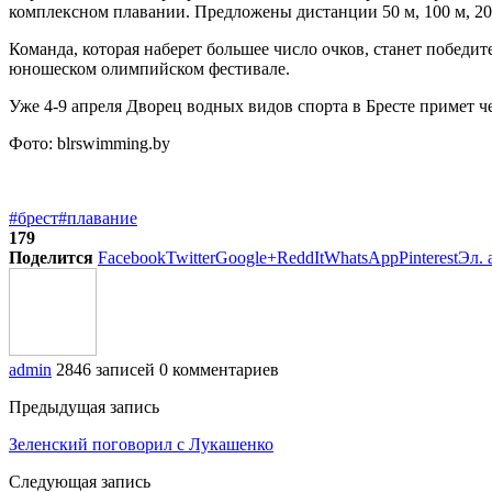
комплексном плавании. Предложены дистанции 50 м, 100 м, 200
Команда, которая наберет большее число очков, станет побед
юношеском олимпийском фестивале.
Уже 4-9 апреля Дворец водных видов спорта в Бресте примет 
Фото: blrswimming.by
#брест
#плавание
179
Поделится
Facebook
Twitter
Google+
ReddIt
WhatsApp
Pinterest
Эл. 
admin
2846 записей
0 комментариев
Предыдущая запись
Зеленский поговорил с Лукашенко
Следующая запись