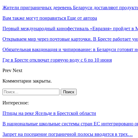
Жители приграничных деревень Беларуси доставляют продукт
Вам также могут понравиться
Еще от автора
Первый международный кинофестиваль «Евразия» пройдет в Мо
Открываем мир через почтовые карточки. В Бресте работает у
Обязательная вакцинация и чипирование: в Беларуси готовят
Где в Бресте отключат горячую воду с 6 по 10 июня
Prev
Next
Комментарии закрыты.
Интересное:
Птицы на реке Ясельде в Брестской области
В национальные школьные системы стран ЕС интегрировано 
Запрет на посещение пограничной полосы вводится в трех…