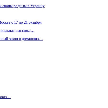
ы своим родным в Украину
скве с 17 по 21 октября
никальная выставка…
 новый закон о домашних…
около…