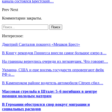
канала состоялся Брестский…
Prev
Next
Комментарии закрыты.
Интересное:
Дмитрий Санталов покинул «Мешков Брест»
В Книгу рекордов Гиннесса внесли самое большое озеро в…
На границы вернулись очереди из легковушек. Что говорят…
Украина, США и еще восемь государств опровергают фейк
РФ о…
В Каменецком районе водитель автомобиля Citroen сбил…
Массовая стрельба в Штаде: 5–6 погибших в центре
помощи молодым матерям
В Германии обострился спор вокруг миграции и
социальных расходов