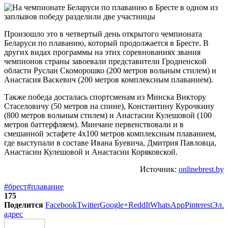
Произошло это в четвертый день открытого чемпионата
Беларуси по плаванию, который продолжается в Бресте. В
других видах программы на этих соревнованиях звания
чемпионов страны завоевали представители Гродненской
области Руслан Скоморошко (200 метров вольным стилем) и
Анастасия Васкевич (200 метров комплексным плаванием).
Также победа досталась спортсменам из Минска Виктору
Стаселовичу (50 метров на спине), Константину Курочкину
(800 метров вольным стилем) и Анастасии Кулешовой (100
метров баттерфляем). Минчане первенствовали и в
смешанной эстафете 4х100 метров комплексным плаванием,
где выступали в составе Ивана Буевича, Дмитрия Павловца,
Анастасии Кулешовой и Анастасии Коряковской.
Источник:
onlinebrest.by
#брест
#плавание
175
Поделится
Facebook
Twitter
Google+
ReddIt
WhatsApp
Pinterest
Эл.
адрес