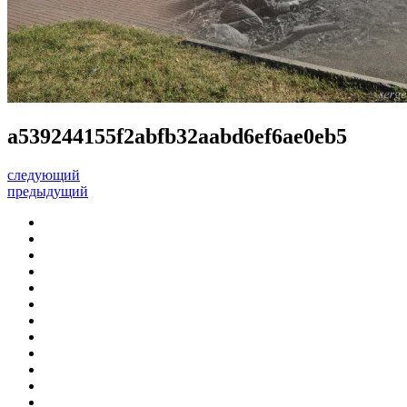
a539244155f2abfb32aabd6ef6ae0eb5
следующий
предыдущий