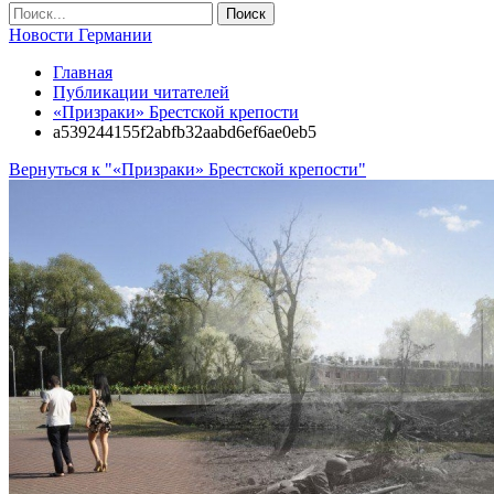
Новости Германии
Главная
Публикации читателей
«Призраки» Брестской крепости
a539244155f2abfb32aabd6ef6ae0eb5
Вернуться к "«Призраки» Брестской крепости"