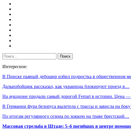
Интересное:
В Пинске пьяный дебошир избил подростка в общественном ме
Дальнобойщик рассказал, как украинцы блокируют проезд в…
На аукционе продали самый дорогой Ferrari в истории. Цена 
В Германии фура белоруса вылетела с трассы и зависла на бок
По итогам регулярного сезона по хоккею на траве брестский…
Массовая стрельба в Штаде: 5–6 погибших в центре помо