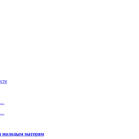
сте
―…
у…
щи молодым матерям