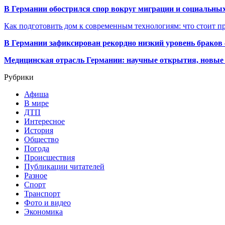
В Германии обострился спор вокруг миграции и социальных
Как подготовить дом к современным технологиям: что стоит пр
В Германии зафиксирован рекордно низкий уровень браков
Медицинская отрасль Германии: научные открытия, новые 
Рубрики
Афиша
В мире
ДТП
Интересное
История
Общество
Погода
Происшествия
Публикации читателей
Разное
Спорт
Транспорт
Фото и видео
Экономика