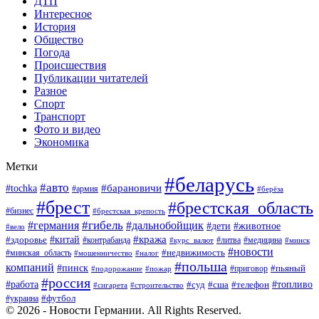
ДТП
Интересное
История
Общество
Погода
Происшествия
Публикации читателей
Разное
Спорт
Транспорт
Фото и видео
Экономика
Метки
#беларусь
#авто
#барановичи
#tochka
#армия
#берёза
#брест
#брестская_область
#бизнес
#брестская_крепость
#гибель
#дальнобойщик
#германия
#дети
#животное
#вело
#кража
#китай
#здоровье
#литва
#медицина
#контрабанда
#курс_валют
#минск
#новости
#минская_область
#недвижимость
#мошенничество
#налог
#польша
компаний
#пинск
#приговор
#пьяный
#подорожание
#пожар
#россия
#работа
#суд
#сша
#телефон
#топливо
#сигарета
#строительство
#футбол
#украина
© 2026 - Новости Германии. All Rights Reserved.