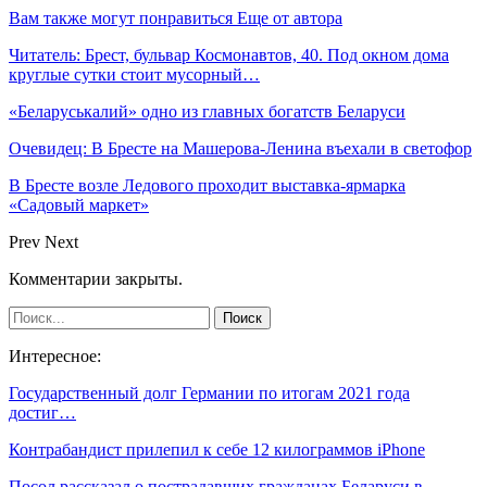
Вам также могут понравиться
Еще от автора
Читатель: Брест, бульвар Космонавтов, 40. Под окном дома
круглые сутки стоит мусорный…
«Беларуськалий» одно из главных богатств Беларуси
Очевидец: В Бресте на Машерова-Ленина въехали в светофор
В Бресте возле Ледового проходит выставка-ярмарка
«Садовый маркет»
Prev
Next
Комментарии закрыты.
Интересное:
Государственный долг Германии по итогам 2021 года
достиг…
Контрабандист прилепил к себе 12 килограммов iPhone
Посол рассказал о пострадавших гражданах Беларуси в