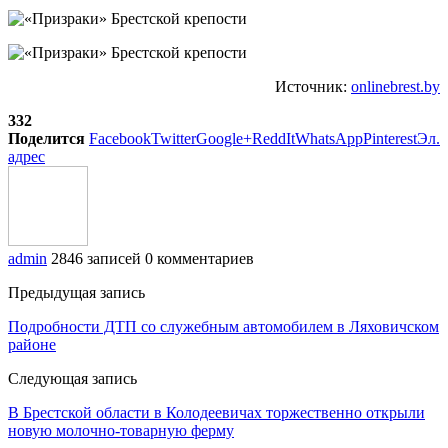
Источник:
onlinebrest.by
332
Поделится
Facebook
Twitter
Google+
ReddIt
WhatsApp
Pinterest
Эл.
адрес
admin
2846 записей
0 комментариев
Предыдущая запись
Подробности ДТП со служебным автомобилем в Ляховичском
районе
Следующая запись
В Брестской области в Колодеевичах торжественно открыли
новую молочно-товарную ферму