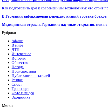
Как подготовить дом к современным технологиям: что стоит пр
В Германии зафиксирован рекордно низкий уровень браков
Медицинская отрасль Германии: научные открытия, новые 
Рубрики
Афиша
В мире
ДТП
Интересное
История
Общество
Погода
Происшествия
Публикации читателей
Разное
Спорт
Транспорт
Фото и видео
Экономика
Метки