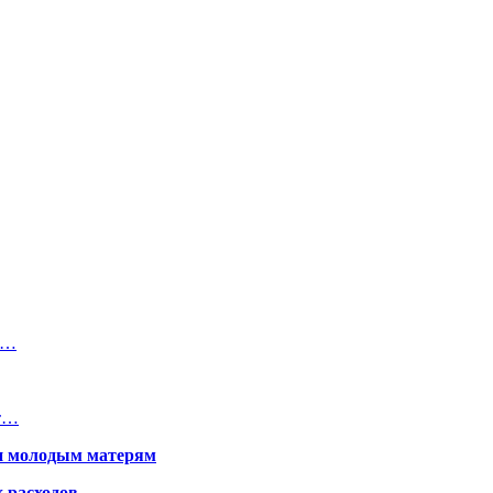
и…
ет…
щи молодым матерям
 расходов