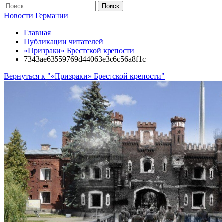
Новости Германии
Главная
Публикации читателей
«Призраки» Брестской крепости
7343ae63559769d44063e3c6c56a8f1c
Вернуться к "«Призраки» Брестской крепости"