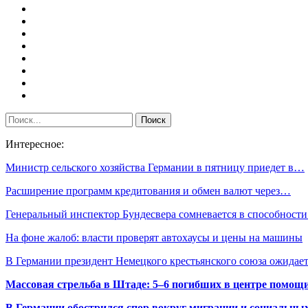
Интересное:
Министр сельского хозяйства Германии в пятницу приедет в…
Расширение программ кредитования и обмен валют через…
Генеральный инспектор Бундесвера сомневается в способност
На фоне жалоб: власти проверят автохаусы и цены на машины
В Германии президент Немецкого крестьянского союза ожида
Массовая стрельба в Штаде: 5–6 погибших в центре помо
В Германии обострился спор вокруг миграции и социальных