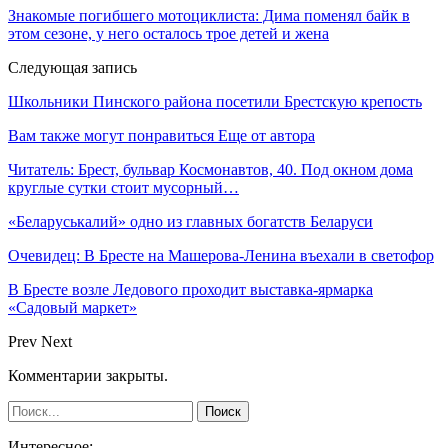
Знакомые погибшего мотоциклиста: Дима поменял байк в
этом сезоне, у него осталось трое детей и жена
Следующая запись
Школьники Пинского района посетили Брестскую крепость
Вам также могут понравиться
Еще от автора
Читатель: Брест, бульвар Космонавтов, 40. Под окном дома
круглые сутки стоит мусорный…
«Беларуськалий» одно из главных богатств Беларуси
Очевидец: В Бресте на Машерова-Ленина въехали в светофор
В Бресте возле Ледового проходит выставка-ярмарка
«Садовый маркет»
Prev
Next
Комментарии закрыты.
Интересное: