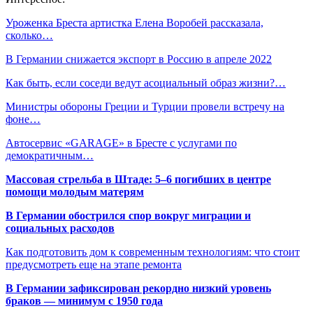
Уроженка Бреста артистка Елена Воробей рассказала,
сколько…
В Германии снижается экспорт в Россию в апреле 2022
Как быть, если соседи ведут асоциальный образ жизни?…
Министры обороны Греции и Турции провели встречу на
фоне…
Автосервис «GARAGE» в Бресте с услугами по
демократичным…
Массовая стрельба в Штаде: 5–6 погибших в центре
помощи молодым матерям
В Германии обострился спор вокруг миграции и
социальных расходов
Как подготовить дом к современным технологиям: что стоит
предусмотреть еще на этапе ремонта
В Германии зафиксирован рекордно низкий уровень
браков — минимум с 1950 года