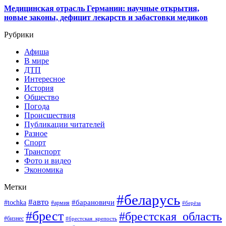
Медицинская отрасль Германии: научные открытия,
новые законы, дефицит лекарств и забастовки медиков
Рубрики
Афиша
В мире
ДТП
Интересное
История
Общество
Погода
Происшествия
Публикации читателей
Разное
Спорт
Транспорт
Фото и видео
Экономика
Метки
#беларусь
#авто
#барановичи
#tochka
#армия
#берёза
#брест
#брестская_область
#бизнес
#брестская_крепость