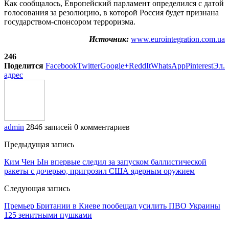
Как сообщалось, Европейский парламент определился с датой
голосования за резолюцию, в которой Россия будет признана
государством-спонсором терроризма.
Источник:
www.eurointegration.com.ua
246
Поделится
Facebook
Twitter
Google+
ReddIt
WhatsApp
Pinterest
Эл.
адрес
admin
2846 записей
0 комментариев
Предыдущая запись
Ким Чен Ын впервые следил за запуском баллистической
ракеты с дочерью, пригрозил США ядерным оружием
Следующая запись
Премьер Британии в Киеве пообещал усилить ПВО Украины
125 зенитными пушками