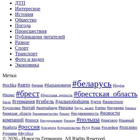
ДТП
Интересное
История
Общество
Погода
Происшествия
Публикации читателей
Разное
Спорт
Транспорт
Фото и видео
Экономика
Метки
#беларусь
#авто
#барановичи
#tochka
#армия
#берёза
#брест
#брестская_область
#бизнес
#брестская_крепость
#гибель
#дальнобойщик
#германия
#дети
#животное
#вело
#кража
#китай
#здоровье
#литва
#медицина
#контрабанда
#курс_валют
#минск
#новости
#минская_область
#недвижимость
#мошенничество
#налог
#польша
компаний
#пинск
#приговор
#пьяный
#подорожание
#пожар
#россия
#работа
#суд
#сша
#телефон
#топливо
#сигарета
#строительство
#футбол
#украина
© 2026 - Новости Германии. All Rights Reserved.