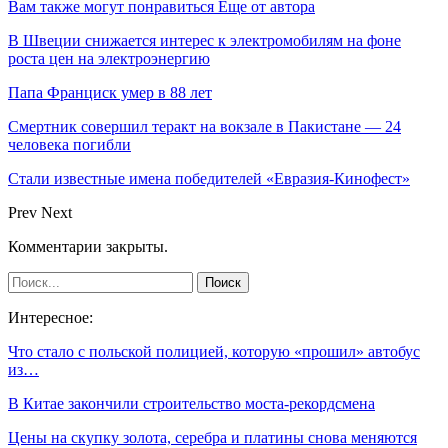
Вам также могут понравиться
Еще от автора
В Швеции снижается интерес к электромобилям на фоне
роста цен на электроэнергию
Папа Франциск умер в 88 лет
Смертник совершил теракт на вокзале в Пакистане — 24
человека погибли
Стали известные имена победителей «Евразия-Кинофест»
Prev
Next
Комментарии закрыты.
Интересное:
Что стало с польской полицией, которую «прошил» автобус
из…
В Китае закончили строительство моста-рекордсмена
Цены на скупку золота, серебра и платины снова меняются