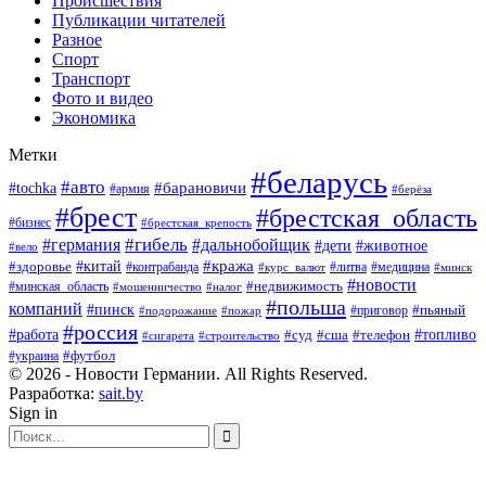
Происшествия
Публикации читателей
Разное
Спорт
Транспорт
Фото и видео
Экономика
Метки
#беларусь
#авто
#барановичи
#tochka
#армия
#берёза
#брест
#брестская_область
#бизнес
#брестская_крепость
#гибель
#дальнобойщик
#германия
#дети
#животное
#вело
#кража
#китай
#здоровье
#литва
#медицина
#контрабанда
#курс_валют
#минск
#новости
#минская_область
#недвижимость
#мошенничество
#налог
#польша
компаний
#пинск
#приговор
#пьяный
#подорожание
#пожар
#россия
#работа
#суд
#сша
#телефон
#топливо
#сигарета
#строительство
#футбол
#украина
© 2026 - Новости Германии. All Rights Reserved.
Разработка:
sait.by
Sign in