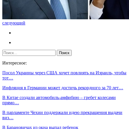
следующий
Интересное:
Посол Украины через США хочет повлиять на Израиль, чтобы
тот…
Инфляция в Германии может достичь рекордного за 70 лет…
В Китае создали автомобиль-амфибию – гребет колесами
прямо…
В парламенте Чехии поддержали идею прекращения выдачи
виз…
В Барановичах из окна выпал ребенок