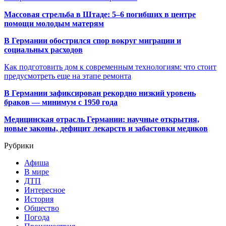
Массовая стрельба в Штаде: 5–6 погибших в центре
помощи молодым матерям
В Германии обострился спор вокруг миграции и
социальных расходов
Как подготовить дом к современным технологиям: что стоит
предусмотреть еще на этапе ремонта
В Германии зафиксирован рекордно низкий уровень
браков — минимум с 1950 года
Медицинская отрасль Германии: научные открытия,
новые законы, дефицит лекарств и забастовки медиков
Рубрики
Афиша
В мире
ДТП
Интересное
История
Общество
Погода