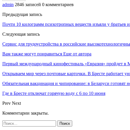
admin
2846 записей
0 комментариев
Предыдущая запись
Почти 10 килограмм психотропных веществ изъяли у братьев и
Следующая запись
Сервис для трудоустройства в российские высокотехнологичн
Вам также могут понравиться
Еще от автора
Первый международный кинофестиваль «Евразия» пройдет в Мо
Открываем мир через почтовые карточки. В Бресте работает у
Обязательная вакцинация и чипирование: в Беларуси готовят
Где в Бресте отключат горячую воду с 6 по 10 июня
Prev
Next
Комментарии закрыты.