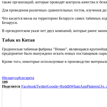
также организаций, которые проводят контроль качества и безо
Для проведения различных сравнительных тестов, изучения диз
Что касается ввоза на территорию Беларуси самих табачных из
Беларуси.
В президентском указе нет двух компаний, которые ранее за
Табак из Китая
Гродненская табачная фабрика "Неман", являющаяся крупнейши
предприятие было вынуждено искать новых поставщиков сырья 
Кроме того, некоторые используемые в производстве материалы
#беларусь
#сигарета
189
Поделится
Facebook
Twitter
Google+
ReddIt
WhatsApp
Pinterest
Эл. 