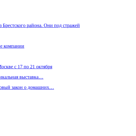
з Брестского района. Они под стражей
ые компании
скве с 17 по 21 октября
никальная выставка…
 новый закон о домашних…