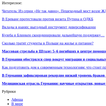
Интересное:
Читатель: Из серии «Не так давно». Пешеходный мост возле 
В Ереване протестовали против визита Путина и ОДКБ
Вклады в юанях: выгодный инструмент диверсификации
Кулеба и Блинкен скоординировали дальнейшую поддержку…
Сколько тратят студенты в Польше на жилье и питание?
Массовая стрельба в Штаде: 5–6 погибших в центре помо
В Германии обострился спор вокруг миграции и социальных
Как подготовить дом к современным технологиям: что стоит пр
В Германии зафиксирован рекордно низкий уровень браков
Медицинская отрасль Германии: научные открытия, новые 
Рубрики
Афиша
В мире