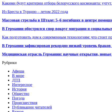
Какими будут критерии отбора белорусского космонавта: учту
Из Бреста в Турцию – летом 2022 года
Массовая стрельба в Штаде: 5–6 погибших в центре помо
В Германии обострился спор вокруг миграции и социальных
Как подготовить дом к современным технологиям: что стоит пр
В Германии зафиксирован рекордно низкий уровень браков
Медицинская отрасль Германии: научные открытия, новые 
Рубрики
Афиша
В мире
ДТП
Интересное
История
Общество
Погода
Происшествия
Публикации читателей
Разное