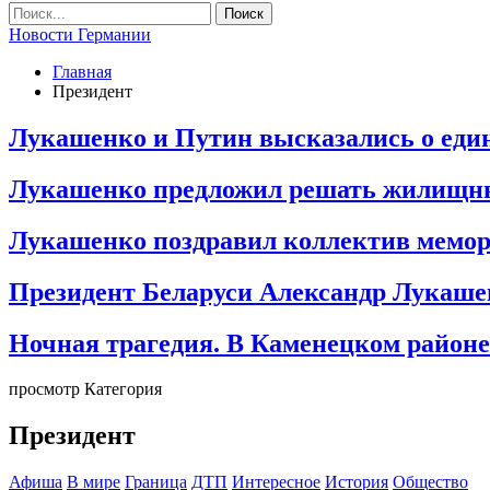
Новости Германии
Главная
Президент
Лукашенко и Путин высказались о един
Лукашенко предложил решать жилищны
Лукашенко поздравил коллектив мемо
Президент Беларуси Александр Лукаше
Ночная трагедия. В Каменецком районе
просмотр Категория
Президент
Афиша
В мире
Граница
ДТП
Интересное
История
Общество