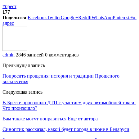
#брест
177
Поделится
Facebook
Twitter
Google+
ReddIt
WhatsApp
Pinterest
Эл.
адрес
admin
2846 записей
0 комментариев
Предыдущая запись
Попросить прощения: история и традиции Прощеного
воскресенья
Следующая запись
В Бресте произошло ДТП с участием двух автомобилей такси.
Что произошло?
Вам также могут понравиться
Еще от автора
Синоптик рассказал, какой будет погода в июне в Беларуси