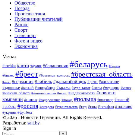
Общество
Погода
Происшествия
Публикации читателей
Разное
Спорт
Транспорт
Фото и видео
Экономика
Метки
#беларусь
#авто
#барановичи
#tochka
#армия
#берёза
#брест
#брестская_область
#бизнес
#брестская_крепость
#гибель
#дальнобойщик
#германия
#дети
#животное
#вело
#кража
#китай
#здоровье
#литва
#медицина
#контрабанда
#курс_валют
#минск
#новости
#минская_область
#недвижимость
#мошенничество
#налог
#польша
компаний
#пинск
#приговор
#пьяный
#подорожание
#пожар
#россия
#работа
#суд
#сша
#телефон
#топливо
#сигарета
#строительство
#футбол
#украина
© 2026 - Новости Германии. All Rights Reserved.
Разработка:
sait.by
Sign in