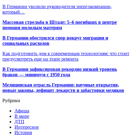
В Германии уволили руководителя энергокомпании,
который…
Массовая стрельба в Штаде: 5–6 погибших в центре
помощи молодым матерям
В Германии обострился спор вокруг миграции и
социальных расходов
Как подготовить дом к современным технологиям: что стоит
предусмотреть еще на этапе ремонта
В Германии зафиксирован рекордно низкий уровень
браков — минимум с 1950 года
Медицинская отрасль Германии: научные открытия,
новые законы, дефицит лекарств и забастовки медиков
Рубрики
Афиша
В мире
ДТП
Интересное
История