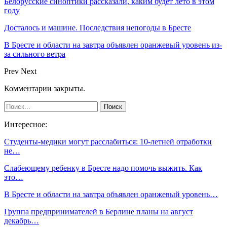
Белорусские синоптики рассказали, каким будет лето в этом
году
Досталось и машине. Последствия непогоды в Бресте
В Бресте и области на завтра объявлен оранжевый уровень из-
за сильного ветра
Prev
Next
Комментарии закрыты.
Интересное:
Студенты-медики могут расслабиться: 10-летней отработки
не…
Слабеющему ребенку в Бресте надо помочь выжить. Как
это…
В Бресте и области на завтра объявлен оранжевый уровень…
Группа предпринимателей в Берлине планы на август
декабрь…