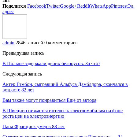
202
Поделится
Facebook
Twitter
Google+
ReddIt
WhatsApp
Pinterest
Эл.
адрес
admin
2846 записей
0 комментариев
Предыдущая запись
В Польше задержали двоих белорусов. За что?
Следующая запись
Актер Гэмбон, сыгравший Альбуса Дамблдора, скончался в
возрасте 82 лет
Вам также могут понравиться
Еще от автора
В Швеции снижается интерес к электромобилям на фоне
роста цен на электроэнергию
Папа Франциск умер в 88 лет
Смертник совершил теракт на вокзале в Пакистане — 24